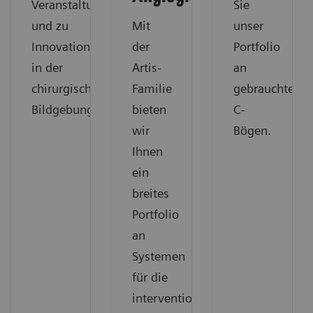
Veranstaltungen
Sie
und zu
Mit
unser
Innovationen
der
Portfolio
in der
Artis-
an
chirurgischen
Familie
gebrauchten
Bildgebung
bieten
C-
wir
Bögen.
Ihnen
ein
breites
Portfolio
an
Systemen
für die
interventionelle