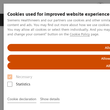
Cookies used for improved website experience
Fachbereiche
Healthcare Management
Siemens Healthineers and our partners use cookies and other simil
content and ads. You may find out more about how we use cookies b
You may allow all cookies or select them individually. And you ma
and change your consent" button on the
Cookie Policy
page.
Startseite
Medizinische Bildgebung
Mobile C-Bögen
All
Allow
Al
Necessary
Statistics
Cookie declaration
Show details