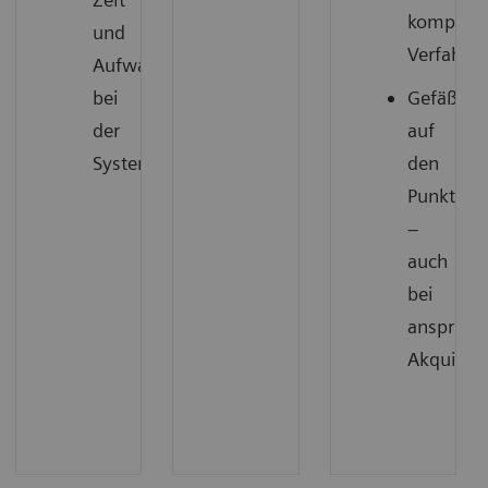
komplex
und
Verfahre
Aufwand
bei
Gefäßbil
der
auf
1
Systempositionierung.
den
Punkt
–
auch
bei
anspruch
Akquisit