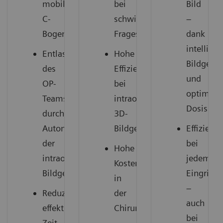
mobiler
bei
Bild
C-
schwierigen
–
Bogen
Fragestellungen
dank
intelligen
Entlastung
Hohe
Bildgebu
des
Effizienz
und
OP-
bei
optimier
Teams
intraoperativer
Dosisma
durch
3D-
Automatisierung
Bildgebung
Effizient
der
bei
Hohe
intraoperativen
jedem
Kosteneffizienz
Bildgebung
Eingriff
in
–
Reduziert
der
auch
effektiv
Chirurgie
bei
Zeit