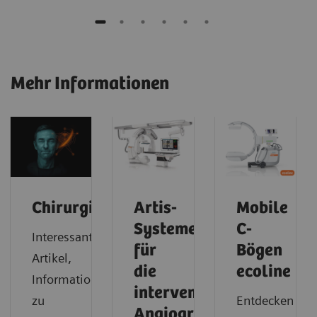
Mehr Informationen
Chirurgie
Artis-
Mobile
Systeme
C-
Interessante
für
Bögen
Artikel,
die
ecoline
Informationen
interventionelle
zu
Entdecken
Angiographie