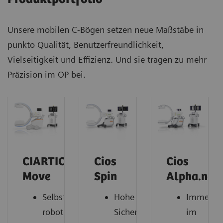
Unsere mobilen C-Bögen setzen neue Maßstäbe in
punkto Qualität, Benutzerfreundlichkeit,
Vielseitigkeit und Effizienz. Und sie tragen zu mehr
Präzision im OP bei.
CIARTIC
Cios
Cios
Move
Spin
Alpha.neo
Selbstfahrender,
Hohe
Immer
robotischer
Sicherheit
im