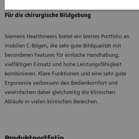
Mobile C-Bögen
Für die chirurgische Bildgebung
Siemens Healthineers bietet ein breites Portfolio an
mobilen C-Bögen, die sehr gute Bildqualität mit
besonderen Features für einfache Handhabung,
vielfältigen Einsatz und hohe Leistungsfähigkeit
kombinieren. Klare Funktionen und eine sehr gute
Ergonomie verbessern den Bedienkomfort und
vereinfachen dabei gleichzeitig die klinischen
Abläufe in vielen klinischen Bereichen.
Produktportfolio