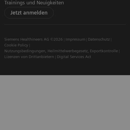
Trainings und Neuigkeiten
Jetzt anmelden
Siemens Healthineers AG ©2026
Impressum
Datenschutz
Cookie Policy
Nutzungsbedingungen, Heilmittelwerbegesetz, Exportkontrolle
Lizenzen von Drittanbietern
Digital Services Act