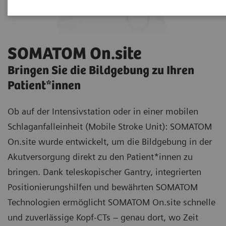
SOMATOM On.site
Bringen Sie die Bildgebung zu Ihren
Patient*innen
Ob auf der Intensivstation oder in einer mobilen
Schlaganfalleinheit (Mobile Stroke Unit): SOMATOM
On.site wurde entwickelt, um die Bildgebung in der
Akutversorgung direkt zu den Patient*innen zu
bringen. Dank teleskopischer Gantry, integrierten
Positionierungshilfen und bewährten SOMATOM
Technologien ermöglicht SOMATOM On.site schnelle
und zuverlässige Kopf-CTs – genau dort, wo Zeit