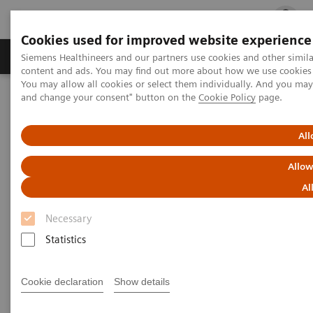
Cookies used for improved website experience
Fachbereiche
Healthcare Management
Siemens Healthineers and our partners use cookies and other simil
content and ads. You may find out more about how we use cookies b
You may allow all cookies or select them individually. And you ma
and change your consent" button on the
Cookie Policy
page.
Startseite
Medizinische Bildgebung
Computertomographie
SOMATOM On.site
All
Allow
Al
Necessary
Statistics
Cookie declaration
Show details