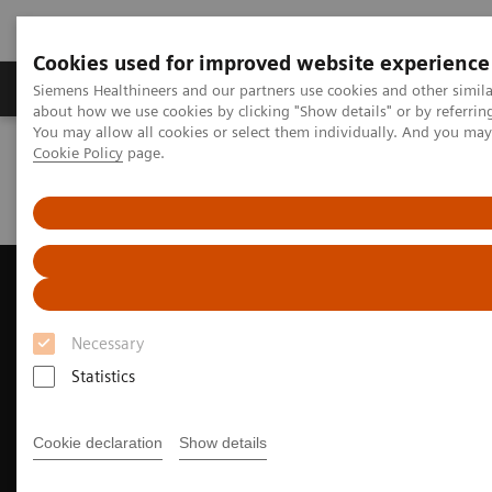
Cookies used for improved website experience
Produtos e serviços
Especialidades Clínicas e Pa
Siemens Healthineers and our partners use cookies and other simil
about how we use cookies by clicking "Show details" or by referrin
You may allow all cookies or select them individually. And you ma
Cookie Policy
page.
Siemens Healthineers Brasil
Soluções médicas por Imagem
Ultrassonografia
Ultrasound News and Stories
ACUSON Redwood during COVID-19
Necessary
Statistics
Cookie declaration
Show details