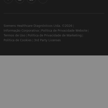
Siemens Healthcare Diagnósticos Ltda. ©2026
Informação Corporativa
Política de Privacidade Website
Termos de Uso
Política de Privacidade de Marketing
Política de Cookies
3rd Party Licenses