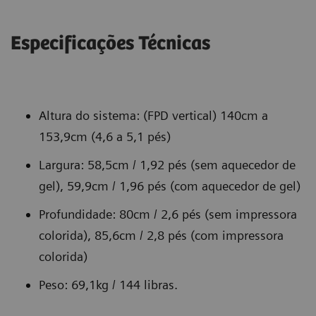
Heart
O
até
O
Especificações Técnicas
pacote
75
O
uso
de
minutos
pacote
da
aceleração
de
de
tecnologia
do
tempo
medição
de
Altura do sistema: (FPD vertical) 140cm a
fluxo
de
eSie
renderização
153,9cm (4,6 a 5,1 pés)
de
utilização.
Left
LightSource
Largura: 58,5cm / 1,92 pés (sem aquecedor de
trabalho
Heart
pode
gel), 59,9cm / 1,96 pés (com aquecedor de gel)
eSie
é
ajudar
Measure
uma
a
Profundidade: 80cm / 2,6 pés (sem impressora
fornece
ferramenta
fornecer
colorida), 85,6cm / 2,8 pés (com impressora
medições
robusta
uma
colorida)
semiautomáticas
que
representação
Peso: 69,1kg / 144 libras.
para
aprimora
mais
exames
a
precisa