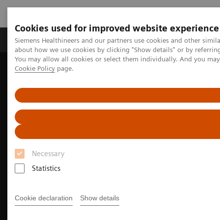
Cookies used for improved website experience
Produtos e serviços
Especialidades Clínicas e Pa
Siemens Healthineers and our partners use cookies and other simil
about how we use cookies by clicking "Show details" or by referrin
You may allow all cookies or select them individually. And you ma
Cookie Policy
page.
Siemens Healthineers Brasil
Soluções médicas por Imagem
Ultrassonografia
Imagem Geral
Aparelho de ultrassom ACUSON Maple
Necessary
Statistics
Cookie declaration
Show details