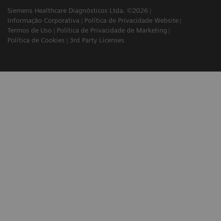
Siemens Healthcare Diagnósticos Ltda. ©2026
Informação Corporativa
Política de Privacidade Website
Termos de Uso
Política de Privacidade de Marketing
Política de Cookies
3rd Party Licenses