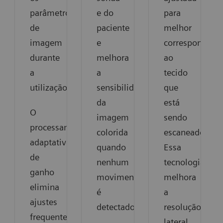
parâmetros
e do
para
de
paciente
melhor
imagem
e
corresponder
durante
melhora
ao
a
a
tecido
utilização.
sensibilidade
que
da
está
O
imagem
sendo
processamento
colorida
escaneado.
adaptativo
quando
Essa
de
nenhum
tecnologia
ganho
movimento
melhora
elimina
é
a
ajustes
detectado.
resolução
frequentes
lateral