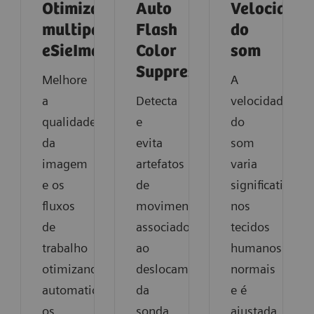
Otimização
Auto
Velocidade
multiparamétrica
Flash
do
eSieImage
Color
som
Suppression
Melhore
A
a
Detecta
velocidade
qualidade
e
do
da
evita
som
imagem
artefatos
varia
e os
de
significativame
fluxos
movimento
nos
de
associados
tecidos
trabalho
ao
humanos
otimizando
deslocamento
normais
automaticamente
da
e é
os
sonda
ajustada