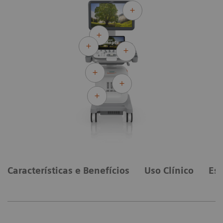
Características e Benefícios
Uso Clínico
Esp