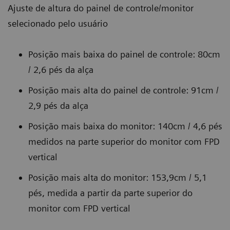
Ajuste de altura do painel de controle/monitor
de
precisão
de
selecionado pelo usuário
ultrassonografia
e o
um
de
fluxo
feto.
Posição mais baixa do painel de controle: 80cm
rotina,
de
/ 2,6 pés da alça
melhorando
trabalho
Posição mais alta do painel de controle: 91cm /
a
ao
2,9 pés da alça
eficiência
detectar
e a
automaticamente
Posição mais baixa do monitor: 140cm / 4,6 pés
consistência
as
medidos na parte superior do monitor com FPD
para
bordas
vertical
os
do
Posição mais alta do monitor: 153,9cm / 5,1
usuários
ventrículo
pés, medida a partir da parte superior do
finais.
esquerdo
monitor com FPD vertical
e do