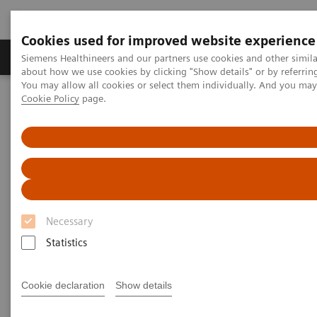
Cookies used for improved website experience
Produtos e serviços
Especialidades Clínicas e Pa
Siemens Healthineers and our partners use cookies and other simil
about how we use cookies by clicking "Show details" or by referrin
You may allow all cookies or select them individually. And you ma
Cookie Policy
page.
Siemens Healthineers Brasil
Serviços
Serviços da Siemens Healthineers para laboratórios
Necessary
Statistics
Cookie declaration
Show details