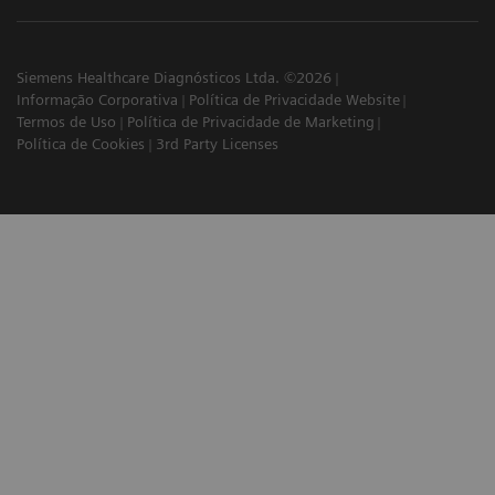
Siemens Healthcare Diagnósticos Ltda. ©2026
Informação Corporativa
Política de Privacidade Website
Termos de Uso
Política de Privacidade de Marketing
Política de Cookies
3rd Party Licenses