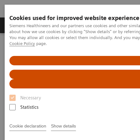
Cookies used for improved website experience
Produtos e serviços
Especialidades Clínicas e Pa
Siemens Healthineers and our partners use cookies and other simil
about how we use cookies by clicking "Show details" or by referrin
You may allow all cookies or select them individually. And you ma
Cookie Policy
page.
Siemens Healthineers Brasil
News & Stories
Coronavirus - Postponement ECR 2020
Coronavirus - Postponement
ECR 2020
Necessary
Statistics
2020-02-27
Cookie declaration
Show details