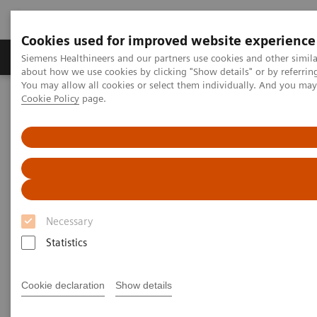
Cookies used for improved website experience
Produtos e serviços
Especialidades Clínicas e Pa
Siemens Healthineers and our partners use cookies and other simil
about how we use cookies by clicking "Show details" or by referrin
You may allow all cookies or select them individually. And you ma
Cookie Policy
page.
Siemens Healthineers Brasil
Soluções médicas por Imagem
Medicina Nuclear
MI World Summit 2026
MI World Summit 2026 Moments
Image 80
Image 80
Necessary
Statistics
Cookie declaration
Show details