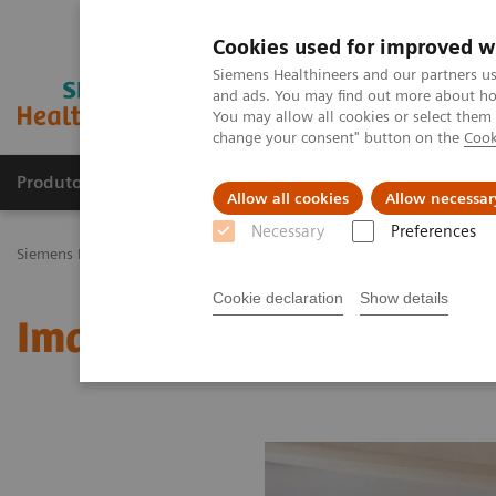
Cookies used for improved w
Siemens Healthineers and our partners us
and ads. You may find out more about how
You may allow all cookies or select them
change your consent" button on the
Cook
Produtos e serviços
Especialidades Clínicas e Pa
Allow all cookies
Allow necessar
Necessary
Preferences
Siemens Healthineers Brasil
Soluções médicas por Imagem
Medic
Cookie declaration
Show details
Image 76