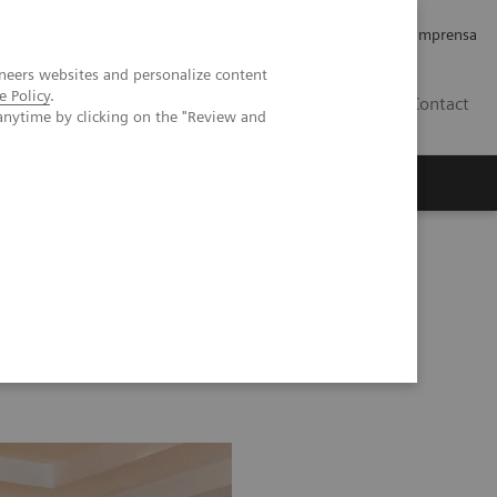
Empregos e Carreira
Relações com os Investidores
Imprensa
neers websites and personalize content
e Policy
.
BR
Contact
anytime by clicking on the "Review and
o
Sobre nós
Insights
nts
Image 76