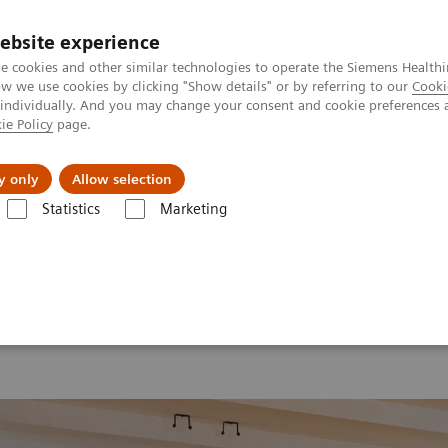
ebsite experience
e cookies and other similar technologies to operate the Siemens Healthi
 we use cookies by clicking "Show details" or by referring to our
Cooki
 individually. And you may change your consent and cookie preferences 
ie Policy
page.
tologias
Serviços de pós-venda
Educaçã
y only
Allow selection
Statistics
Marketing
ina Nuclear
MI World Summit 2026
MI World Summit 2026 Mome