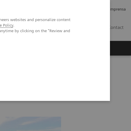
Empregos e Carreira
Relações com os Investidores
Imprensa
neers websites and personalize content
e Policy
.
BR
Contact
anytime by clicking on the "Review and
o
Sobre nós
Insights
nts
Image 75