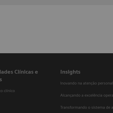
dades Clínicas e
Insights
s
Inovando na atenção personal
o clínico
Alcançando a excelência opera
Transformando o sistema de 