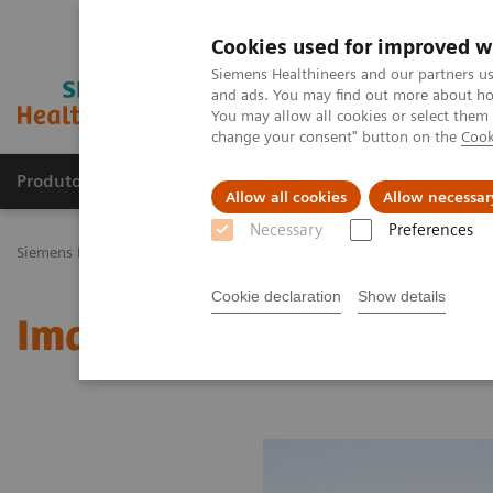
Cookies used for improved w
Siemens Healthineers and our partners us
and ads. You may find out more about how
You may allow all cookies or select them
change your consent" button on the
Cook
Produtos e serviços
Especialidades Clínicas e Pa
Allow all cookies
Allow necessar
Necessary
Preferences
Siemens Healthineers Brasil
Soluções médicas por Imagem
Medic
Cookie declaration
Show details
Image 75