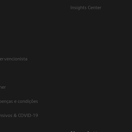
Insights Center
tervencionista
her
oenças e condições
ensivos & COVID-19