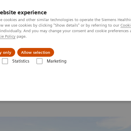
ebsite experience
e cookies and other similar technologies to operate the Siemens Healthi
 we use cookies by clicking "Show details" or by referring to our
Cooki
 individually. And you may change your consent and cookie preferences 
ie Policy
page.
tologias
Serviços de pós-venda
Educaçã
y only
Allow selection
Statistics
Marketing
ina Nuclear
MI World Summit 2026
MI World Summit 2026 Mome