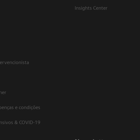
Insights Center
tervencionista
her
oenças e condições
ensivos & COVID-19