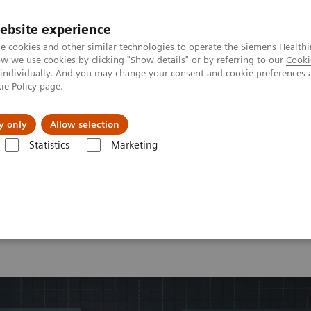
ebsite experience
e cookies and other similar technologies to operate the Siemens Healthi
 we use cookies by clicking "Show details" or by referring to our
Cooki
 individually. And you may change your consent and cookie preferences 
ie Policy
page.
tologias
Serviços de pós-venda
Educaçã
y only
Allow selection
Statistics
Marketing
ina Nuclear
MI World Summit 2026
MI World Summit 2026 Mome