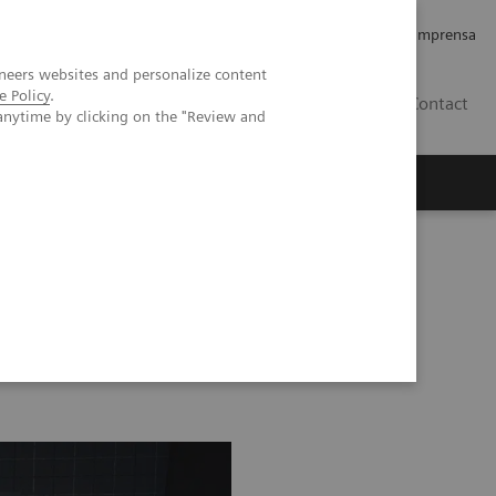
Empregos e Carreira
Relações com os Investidores
Imprensa
neers websites and personalize content
e Policy
.
BR
Contact
anytime by clicking on the "Review and
o
Sobre nós
Insights
nts
Image 69