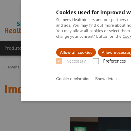
Cookies used for improved w
Siemens Healthineers and our partners us
and ads. You may find out more about how
You may allow all cookies or select them
change your consent" button on the
Cook
Produtos e serviços
Especialidades Clínicas e Pa
Allow all cookies
Allow necessar
Necessary
Preferences
Siemens Healthineers Brasil
Soluções médicas por Imagem
Medic
Cookie declaration
Show details
Image 69