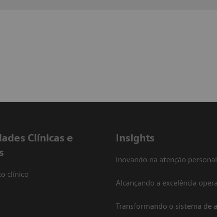
dades Clínicas e
Insights
s
Inovando na atenção personal
o clínico
Alcançando a excelência opera
Transformando o sistema de 