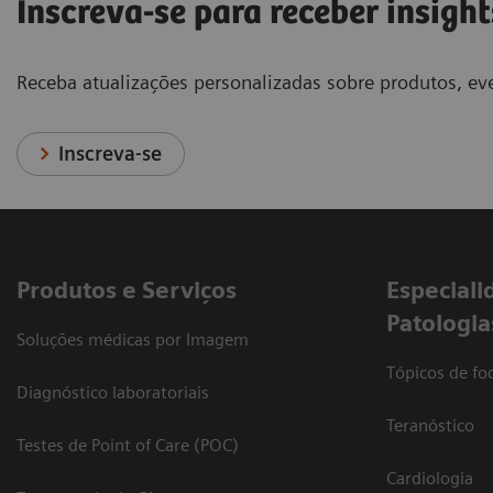
Inscreva-se para receber insight
Receba atualizações personalizadas sobre produtos, eve
Inscreva-se
Produtos e Serviços
​Especiali
Patologia
Soluções médicas por Imagem
Tópicos de foc
Diagnóstico laboratoriais
Teranóstico
Testes de Point of Care (POC)
Cardiologia