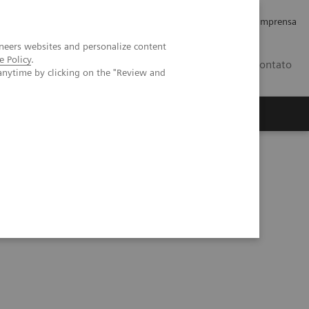
Empregos e Carreira
Relações com os Investidores
Imprensa
neers websites and personalize content
e Policy
.
BR
Contato
anytime by clicking on the "Review and
o
Sobre nós
Insights
ions