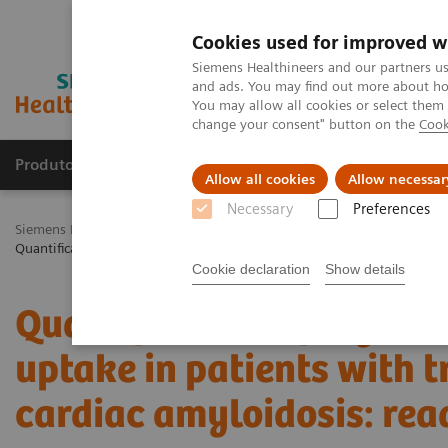
Cookies used for improved w
Siemens Healthineers and our partners us
and ads. You may find out more about how
You may allow all cookies or select them
change your consent" button on the
Cook
Produtos e serviços
Especialidades Clínicas e Pa
Allow all cookies
Allow necessar
Necessary
Preferences
Siemens Healthineers Brasil
Soluções médicas por Imagem
Medic
99m
Quantification of myocardial
Tc-HMDP uptake in patients with trans
Cookie declaration
Show details
Quantification of myoc
uptake in patients with t
cardiac amyloidosis: read