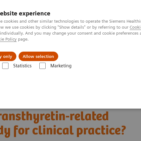
ebsite experience
e cookies and other similar technologies to operate the Siemens Healthi
 we use cookies by clicking "Show details" or by referring to our
Cooki
 individually. And you may change your consent and cookie preferences 
ie Policy
page.
tologias
Serviços de pós-venda
Educaçã
y only
Allow selection
Statistics
Marketing
ina Nuclear
Molecular Imaging Clinical Corner
Scientific Presentat
thyretin-related cardiac amyloidosis: ready for clinical practice?
ardial 99mTc-HMDP
ransthyretin-related
y for clinical practice?