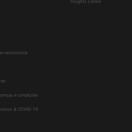
Insights Center
tervencionista
her
oenças e condições
ensivos & COVID-19