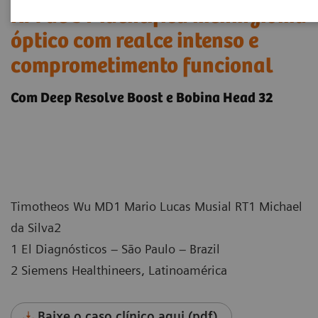
RM de 3T identifica meningioma
óptico com realce intenso e
comprometimento funcional
Com Deep Resolve Boost e Bobina Head 32
Timotheos Wu MD1 Mario Lucas Musial RT1 Michael
da Silva2
1 El Diagnósticos – São Paulo – Brazil
2 Siemens Healthineers, Latinoamérica
Baixe o caso clínico aqui (pdf)