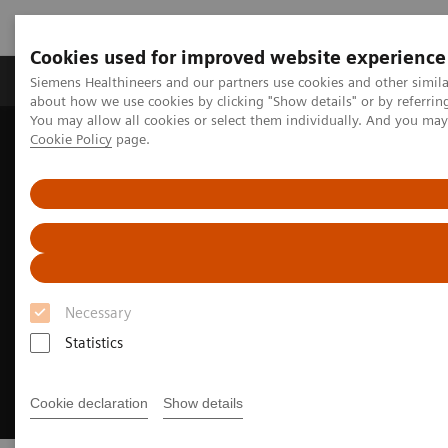
Cookies used for improved website experience
Produtos e serviços
Especialidades Clínicas e Pa
Siemens Healthineers and our partners use cookies and other simil
about how we use cookies by clicking "Show details" or by referrin
You may allow all cookies or select them individually. And you ma
Cookie Policy
page.
Siemens Healthineers Brasil
Soluções médicas por Imagem
Casos Clínicos
Meningioma óptico com realce intenso
Necessary
Statistics
Cookie declaration
Show details