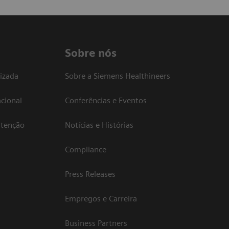
Sobre nós
izada
Sobre a Siemens Healthineers
cional
Conferências e Eventos
atenção
Notícias e Histórias
Compliance
Press Releases
Empregos e Carreira
Business Partners