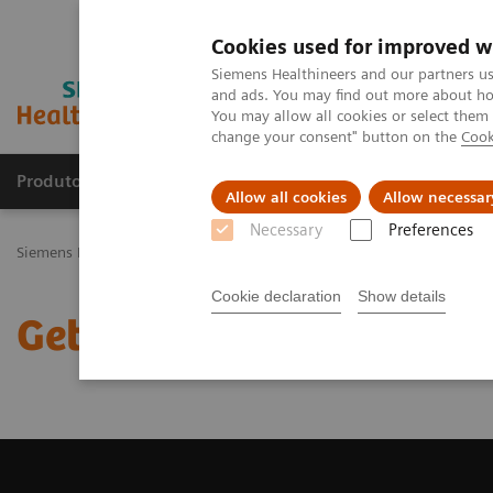
Cookies used for improved w
Siemens Healthineers and our partners us
and ads. You may find out more about how
You may allow all cookies or select them
change your consent" button on the
Cook
Produtos e serviços
Especialidades Clínicas e Pa
Allow all cookies
Allow necessar
Necessary
Preferences
Siemens Healthineers Brasil
Soluções médicas por Imagem
Ress
Cookie declaration
Show details
Get a Recommendation f