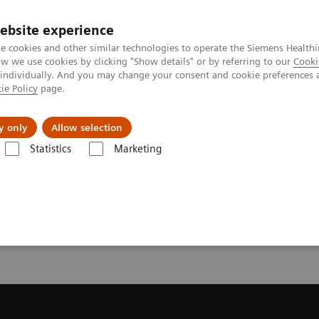
ebsite experience
e cookies and other similar technologies to operate the Siemens Healthi
 we use cookies by clicking "Show details" or by referring to our
Cooki
 individually. And you may change your consent and cookie preferences 
ie Policy
page.
tologias
Serviços de pós-venda
Educaçã
y only
Allow selection
Statistics
Marketing
onância Magnética
Get a Recommendation for your MRI System
or your MRI System