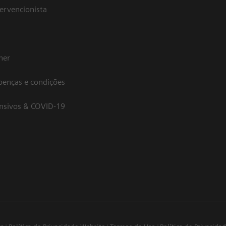
tervencionista
her
oenças e condições
ensivos & COVID-19