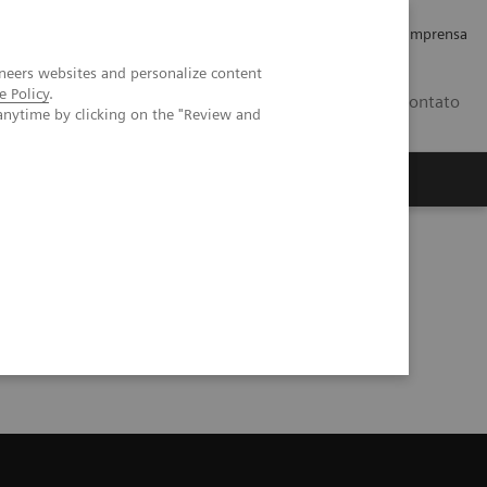
Empregos e Carreira
Relações com os Investidores
Imprensa
neers websites and personalize content
e Policy
.
BR
Contato
anytime by clicking on the "Review and
o
Sobre nós
Insights