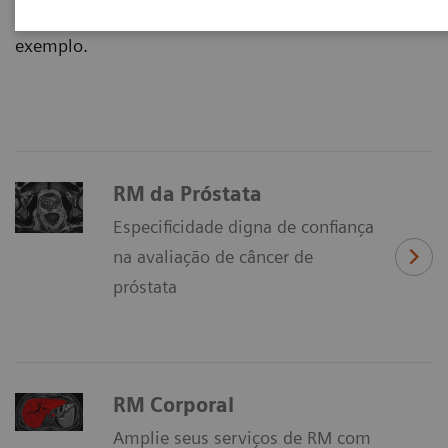
Cardiovascular, Pediatria e RM do Corpo, por
exemplo.
RM da Próstata
Especificidade digna de confiança
na avaliação de câncer de
próstata
RM Corporal
Amplie seus serviços de RM com