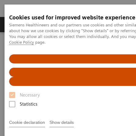
Cookies used for improved website experience
Produtos e serviços
Especialidades Clínicas e Pa
Siemens Healthineers and our partners use cookies and other simil
about how we use cookies by clicking "Show details" or by referrin
You may allow all cookies or select them individually. And you ma
Cookie Policy
page.
Siemens Healthineers Brasil
Soluções médicas por Imagem
Ressonância Magnética
Especialidades Clínicas
Especialidades Clínicas
Aplicações avançadas em RM para todas as
especialidades clínicas
Necessary
Statistics
Encontre uma vasta quantidade de informações
sobre aplicações em RM relevantes a sua
Cookie declaration
Show details
especialidade clínica, de Neuroimagem, à