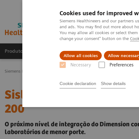
Cookies used for improved w
Siemens Healthineers and our partners us
and ads. You may find out more about how
You may allow all cookies or select them
change your consent" button on the
Cook
Produtos e serviços
Especialidades Clínicas e Pa
Allow all cookies
Allow necessar
Necessary
Preferences
Siemens Healthineers Brasil
Diagnóstico laboratorial
Clinical C
Cookie declaration
Show details
Sistema de Bioquímica I
200
O próximo nível de integração do Dimension 
laboratórios de menor porte.