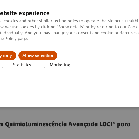
ebsite experience
e cookies and other similar technologies to operate the Siemens Healthi
 we use cookies by clicking "Show details" or by referring to our
Cooki
 individually. And you may change your consent and cookie preferences 
ie Policy
page.
tologias
Serviços de pós-venda
Educaçã
y only
Allow selection
Statistics
Marketing
hemistry & Immunoassay Systems
Sistema de Bioquímica Integrada Di
ntegrada Dimension EXL
com Quimioluminescência Avançada LOCI® para