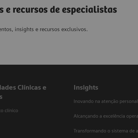
s e recursos de especialistas
ntos, insights e recursos exclusivos.
dades Clínicas e
Insights
s
Inovando na atenção personal
o clínico
Alcançando a excelência opera
Transformando o sistema de 