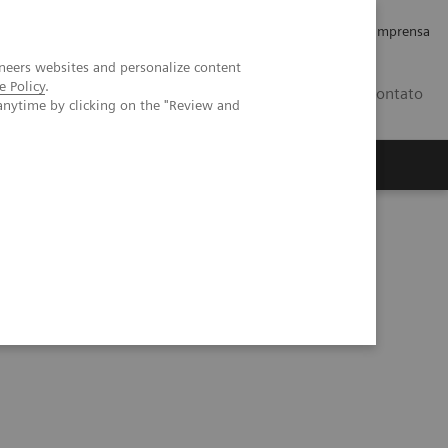
Empregos e Carreira
Relações com os Investidores
Imprensa
neers websites and personalize content
e Policy
.
BR
Contato
anytime by clicking on the "Review and
o
Sobre nós
Insights
®
™
mension
EXL
200