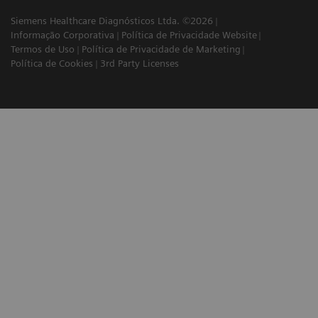
Siemens Healthcare Diagnósticos Ltda. ©2026
Informação Corporativa
Política de Privacidade Website
Termos de Uso
Política de Privacidade de Marketing
Política de Cookies
3rd Party Licenses