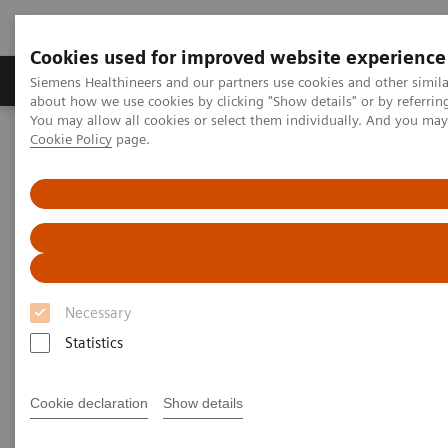
Cookies used for improved website experience
Produtos e serviços
Especialidades Clínicas e Pa
Siemens Healthineers and our partners use cookies and other simil
about how we use cookies by clicking "Show details" or by referrin
You may allow all cookies or select them individually. And you ma
Cookie Policy
page.
Siemens Healthineers Brasil
Diagnóstico laboratorial
Portfólio de testes de hemostasia
Estudos de Casos
Hemostasis - Case Studies
Necessary
Statistics
Cookie declaration
Show details
Filter (1 item)