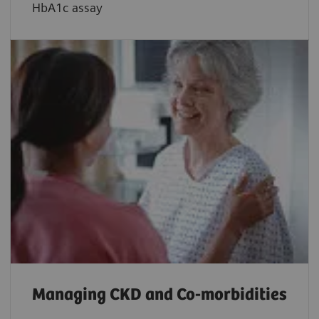
HbA1c assay
Managing CKD and Co-morbidities