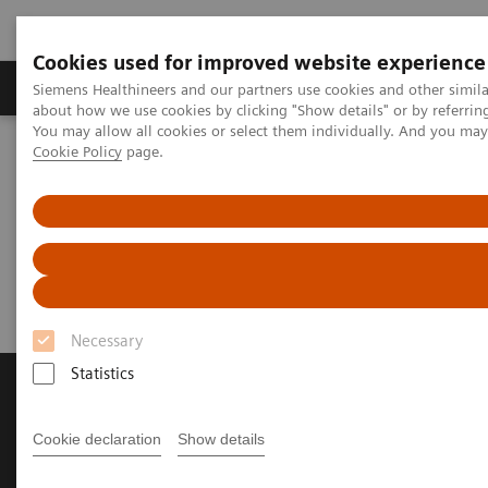
Cookies used for improved website experience
Produtos e serviços
Especialidades Clínicas e Pa
Siemens Healthineers and our partners use cookies and other simil
about how we use cookies by clicking "Show details" or by referrin
You may allow all cookies or select them individually. And you ma
Cookie Policy
page.
Siemens Healthineers Brasil
Diagnóstico laboratorial
Ensaios por doenças e condições
Diabetes
Diabetes
Necessary
Statistics
AVISO IMPORTANTE
A Siemens Healthineers informa que produtos
Cookie declaration
Show details
para medição de glicose, comercializados em