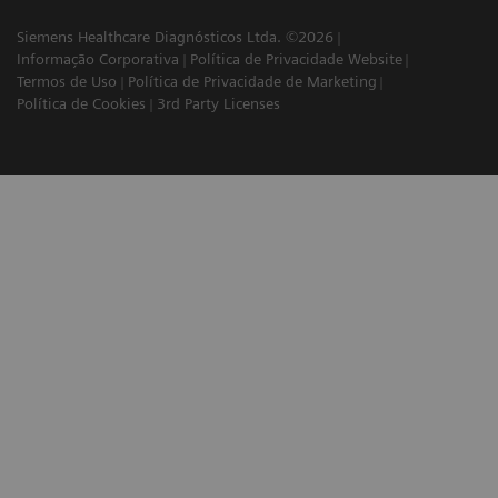
Siemens Healthcare Diagnósticos Ltda. ©2026
Informação Corporativa
Política de Privacidade Website
Termos de Uso
Política de Privacidade de Marketing
Política de Cookies
3rd Party Licenses