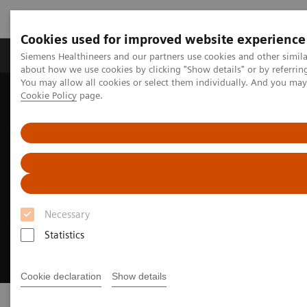
Cookies used for improved website experience
Produtos e serviços
Especialidades Clínicas e Pa
Siemens Healthineers and our partners use cookies and other simil
about how we use cookies by clicking "Show details" or by referrin
You may allow all cookies or select them individually. And you ma
Cookie Policy
page.
Siemens Healthineers Brasil
Insights
CONECTA
FALP: 70 anos transformando o tratamento do câncer em esperança
no Chile
FALP: 70 anos transformando o
câncer em esperança
Necessary
Conversas que transformam a saúde
Statistics
na América Latina
Cookie declaration
Show details