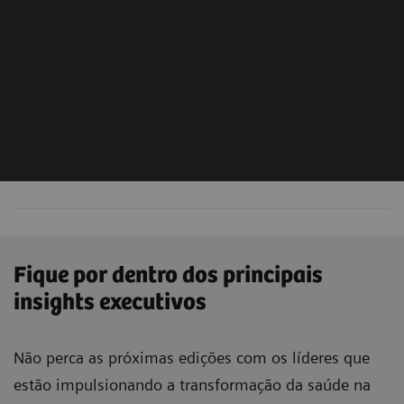
Desde a análise dos antecedentes da paciente,
passando pelo rastreamento e diagnóstico, até o
tratamento, controle e acompanhamento,
oferecemos soluções para a saúde mamária em cada
etapa do processo.
Saiba mais
Fique por dentro dos principais
insights executivos
Não perca as próximas edições com os líderes que
estão impulsionando a transformação da saúde na