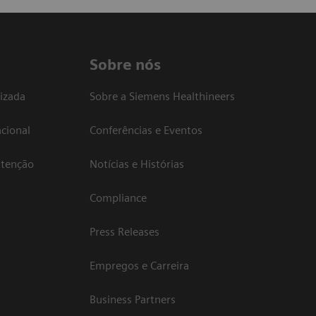
Sobre nós
izada
Sobre a Siemens Healthineers
cional
Conferências e Eventos
atenção
Notícias e Histórias
Compliance
Press Releases
Empregos e Carreira
Business Partners