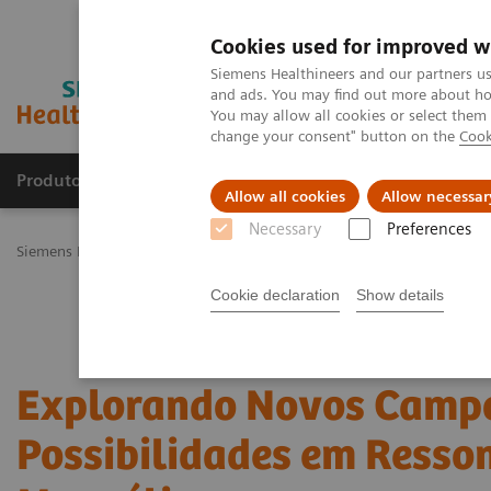
Cookies used for improved w
Siemens Healthineers and our partners us
and ads. You may find out more about how
You may allow all cookies or select them
change your consent" button on the
Cook
Produtos e serviços
Especialidades Clínicas e Pa
Allow all cookies
Allow necessar
Necessary
Preferences
Siemens Healthineers Brasil
Educação e Treinamento
Webinars e
Cookie declaration
Show details
Explorando Novos Campo
Possibilidades em Resso