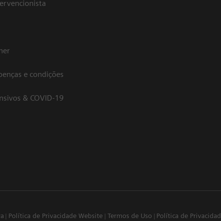
tervencionista
her
oenças e condições
ensivos & COVID-19
va
Política de Privacidade Website
Termos de Uso
Política de Privacid