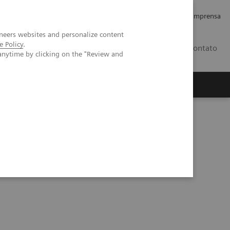
Empregos e Carreira
Relações com os Investidores
Imprensa
neers websites and personalize content
e Policy
.
BR
Contato
anytime by clicking on the "Review and
o
Sobre nós
Insights
cia Magnética