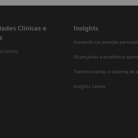
dades Clínicas e
Insights
s
Inovando na atenção personal
o clínico
Alcançando a excelência opera
Transformando o sistema de 
Insights Center