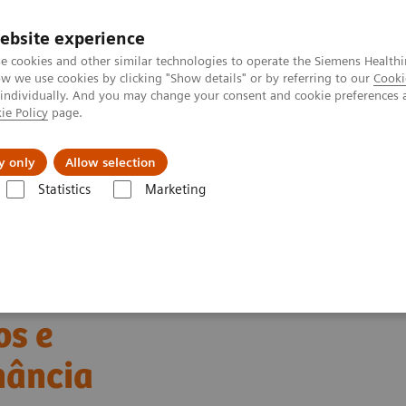
ebsite experience
e cookies and other similar technologies to operate the Siemens Healthi
 we use cookies by clicking "Show details" or by referring to our
Cooki
 individually. And you may change your consent and cookie preferences 
ie Policy
page.
tologias
Serviços de pós-venda
Educaçã
y only
Allow selection
Statistics
Marketing
m português
Explorando Novos Campos e Possibilidades em Ressonân
s e
nância