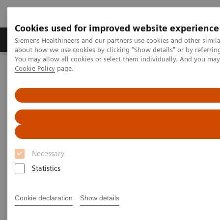
Cookies used for improved website experience
Produtos e serviços
Especialidades Clínicas e Pa
Siemens Healthineers and our partners use cookies and other simil
about how we use cookies by clicking "Show details" or by referrin
You may allow all cookies or select them individually. And you ma
Cookie Policy
page.
Siemens Healthineers Brasil
Healthcare IT
Diagnostics IT
Estudos de Caso
Diagnostics IT - Case Studies
Necessary
Statistics
Cookie declaration
Show details
Filter (5 items)