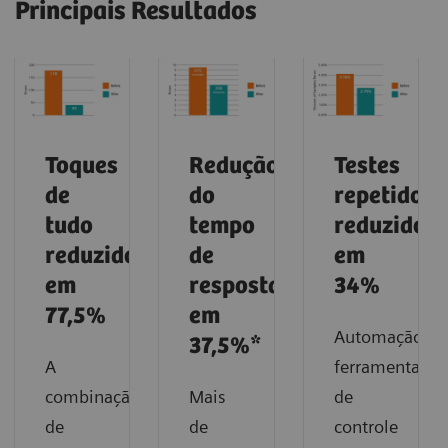
Principais Resultados
Toques
Redução
Testes
de
do
repetidos
tudo
tempo
reduzidos
reduzidos
de
em
em
resposta
34%
77,5%
em
Automação,
37,5%*
A
ferramentas
combinação
Mais
de
de
de
controle