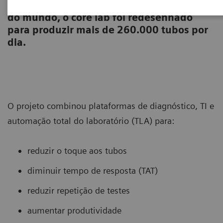
Entre os maiores laboratório de referência
do mundo, o core lab foi redesenhado
para produzir mais de 260.000 tubos por
dia.
O projeto combinou plataformas de diagnóstico, TI e
automação total do laboratório (TLA) para:
reduzir o toque aos tubos
diminuir tempo de resposta (TAT)
reduzir repetição de testes
aumentar produtividade