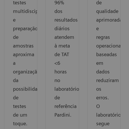
testes
96%
de
multidisciplinares
dos
qualidade
e
resultados
aprimoradas
preparação
diários
e
de
atendem
regras
amostras
à meta
operacionais
aproxima
de TAT
baseadas
a
<6
em
organização
horas
dados
da
no
reduziram
possibilidade
laboratório
os
de
de
erros.
testes
referência
O
de um
Pardini.
laboratório
toque.
segue