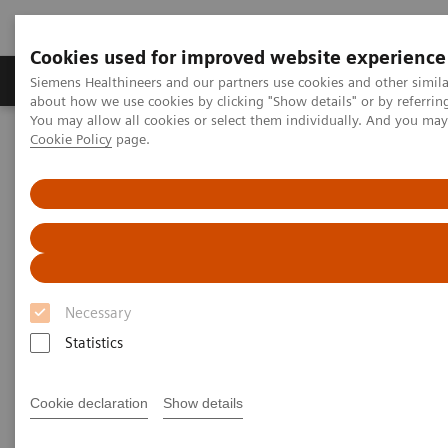
Cookies used for improved website experience
Produtos e serviços
Especialidades Clínicas e Pa
Siemens Healthineers and our partners use cookies and other simil
about how we use cookies by clicking "Show details" or by referrin
You may allow all cookies or select them individually. And you ma
Cookie Policy
page.
Siemens Healthineers Brasil
Diagnóstico laboratorial
Automação de laboratório
Automação Laboratorial: Estudos de Casos
Estudo de Caso: Hermes Pardini redefine sua excelência operacional
para testes de altíssimo volume
Estudo de Caso: Hermes Pardini
Necessary
redefine sua excelência
Statistics
operacional para testes de
altíssimo volume
Cookie declaration
Show details