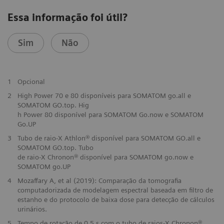
Essa informação foi útil?
Sim
Não
1
Opcional
2
High Power 70 e 80 disponíveis para SOMATOM go.all e
SOMATOM GO.top. Hig
h Power 80 disponível para SOMATOM Go.now e SOMATOM
Go.UP
3
Tubo de raio-X Athlon® disponível para SOMATOM GO.all e
SOMATOM GO.top. Tubo
de raio-X Chronon® disponível para SOMATOM go.now e
SOMATOM go.UP
4
Mozaffary A, et al (2019): Comparação da tomografia
computadorizada de modelagem espectral baseada em filtro de
estanho e do protocolo de baixa dose para detecção de cálculos
urinários.
5
Tempo de rotação de 0,5 s com o tubo de raios-X Chronon®