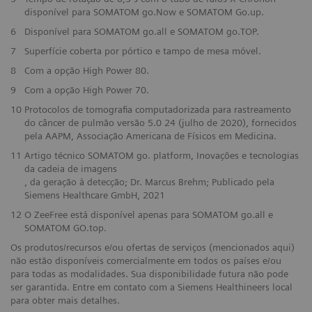
disponível para SOMATOM go.Now e SOMATOM Go.up.
6
Disponível para SOMATOM go.all e SOMATOM go.TOP.
7
Superfície coberta por pórtico e tampo de mesa móvel.
8
Com a opção High Power 80.
9
Com a opção High Power 70.
10
Protocolos de tomografia computadorizada para rastreamento
do câncer de pulmão versão 5.0 24 (julho de 2020), fornecidos
pela AAPM, Associação Americana de Físicos em Medicina.
11
Artigo técnico SOMATOM go. platform, Inovações e tecnologias
da cadeia de imagens
, da geração à detecção; Dr. Marcus Brehm; Publicado pela
Siemens Healthcare GmbH, 2021
12
O ZeeFree está disponível apenas para SOMATOM go.all e
SOMATOM GO.top.
Os produtos/recursos e/ou ofertas de serviços (mencionados aqui)
não estão disponíveis comercialmente em todos os países e/ou
para todas as modalidades. Sua disponibilidade futura não pode
ser garantida. Entre em contato com a Siemens Healthineers local
para obter mais detalhes.