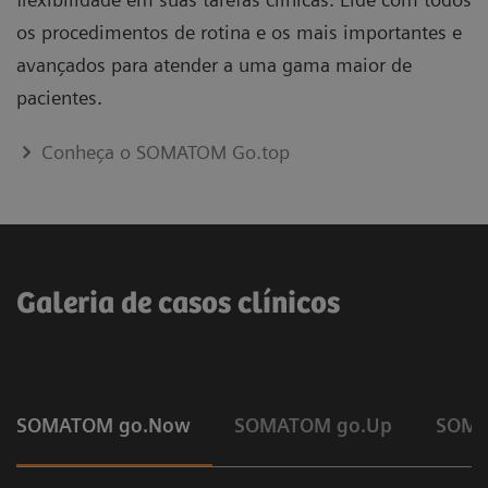
os procedimentos de rotina e os mais importantes e
avançados para atender a uma gama maior de
pacientes.
Conheça o SOMATOM Go.top
Galeria de casos clínicos
SOMATOM go.Now
SOMATOM go.Up
SOMA