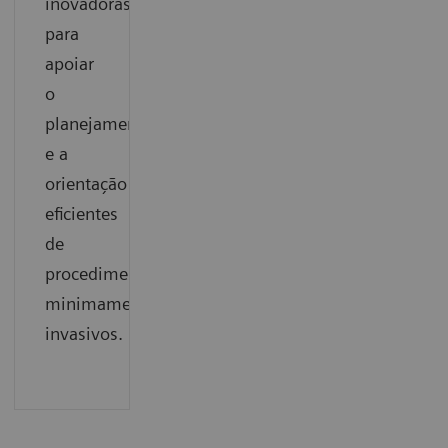
inovadoras
para
apoiar
o
planejamento
e a
orientação
eficientes
de
procedimentos
minimamente
invasivos.