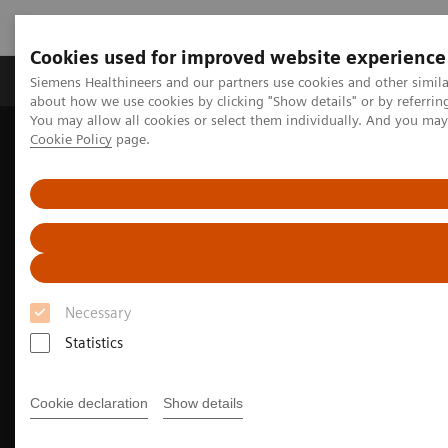
Cookies used for improved website experience
Produtos e serviços
Especialidades Clínicas e Pa
Siemens Healthineers and our partners use cookies and other simil
about how we use cookies by clicking "Show details" or by referrin
You may allow all cookies or select them individually. And you ma
Cookie Policy
page.
Siemens Healthineers Brasil
Soluções médicas por Imagem
Tomografia computadorizada
SOMATOM
A plataforma SOMATOM go.
Necessary
Statistics
Cookie declaration
Show details