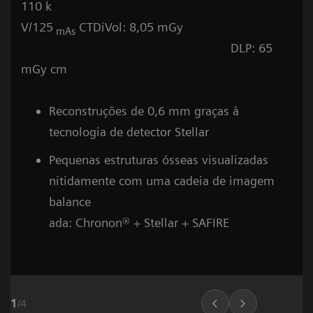
110 k
V/125
CTDiVol: 8,05 mGy
mAs
DLP: 65
mGy cm
Reconstruções de 0,6 mm graças à
tecnologia de detector Stellar
Pequenas estruturas ósseas visualizadas
nitidamente com uma cadeia de imagem
balance
ada: Chronon® + Stellar + SAFIRE
1
/
4