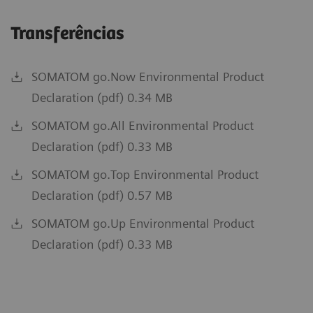
Transferências
SOMATOM go.Now Environmental Product
Declaration (pdf) 0.34 MB
SOMATOM go.All Environmental Product
Declaration (pdf) 0.33 MB
SOMATOM go.Top Environmental Product
Declaration (pdf) 0.57 MB
SOMATOM go.Up Environmental Product
Número de cortes adquiridos
Número de cortes adquiridos
Número de cortes adquiridos
32 (64 com
32 (64 com
64 (128 co
Declaration (pdf) 0.33 MB
Número de cortes reconstruídos
Número de cortes reconstruídos
Número de cortes reconstruídos
192
até 192
até 384
Cobertura Z
Cobertura-z
Cobertura-z
32 x 0,7 
32 x 0,7 
64 x 0,6 