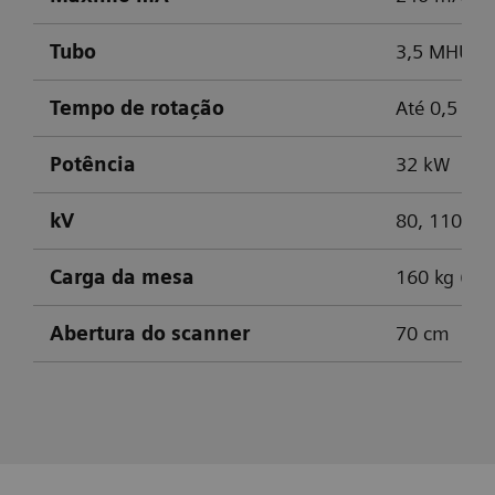
mGy cm
Reconstrução automatizada de CPRs com
Tubo
3,5 MHU
zero clique
Visualização do aneurisma
1
Tempo de rotação
Até 0,5 s
Sequência cardiovascular adaptável para
escaneamento sincronizado com ECG com
Potência
32 kW
boa dose
kV
80, 110, 1
Carga da mesa
160 kg (opc
Abertura do scanner
70 cm
SOMATOM Go.up
SOMATOM go.All
SOMATOM go.Top