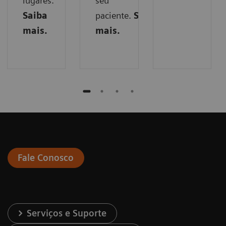
lugares.
seu
Saiba
paciente.
Saiba
mais.
mais.
Fale Conosco
Serviços e Suporte