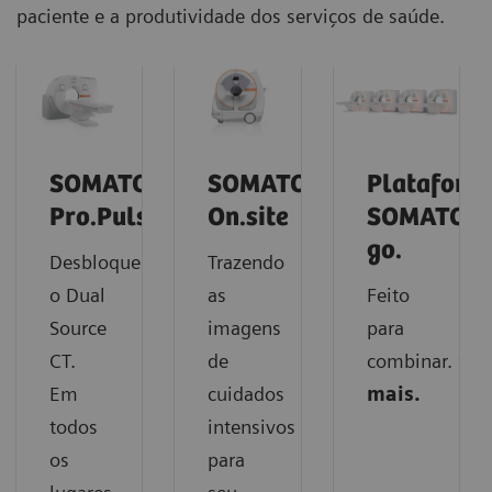
paciente e a produtividade dos serviços de saúde.
SOMATOM
SOMATOM
Plataform
Pro.Pulse
On.site
SOMATOM
go.
Desbloqueie
Trazendo
o Dual
as
Feito
Source
imagens
para
CT.
de
combinar.
Sai
Em
cuidados
mais.
todos
intensivos
os
para