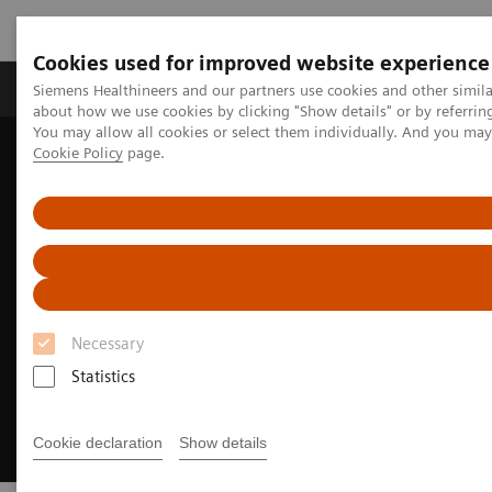
Cookies used for improved website experience
Produtos e serviços
Especialidades Clínicas e Pa
Siemens Healthineers and our partners use cookies and other simil
about how we use cookies by clicking "Show details" or by referrin
You may allow all cookies or select them individually. And you ma
Cookie Policy
page.
Siemens Healthineers Brasil
Soluções médicas por Imagem
Tomografia computadorizada
SOMATOM
Necessary
Statistics
Cookie declaration
Show details