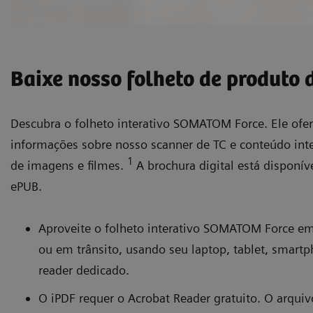
Baixe nosso folheto de produto d
Descubra o folheto interativo SOMATOM Force. Ele ofe
informações sobre nosso scanner de TC e conteúdo inter
1
de imagens e filmes.
A brochura digital está disponív
ePUB.
Aproveite o folheto interativo SOMATOM Force e
Leia o que seus colegas est
ou em trânsito, usando seu laptop, tablet, smartp
reader dedicado.
O iPDF requer o Acrobat Reader gratuito. O arqui