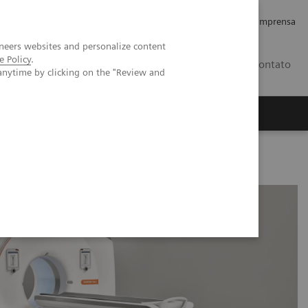
Empregos e Carreira
Relações com os Investidores
Imprensa
neers websites and personalize content
e Policy
.
BR
Contato
anytime by clicking on the "Review and
o
Sobre nós
Insights