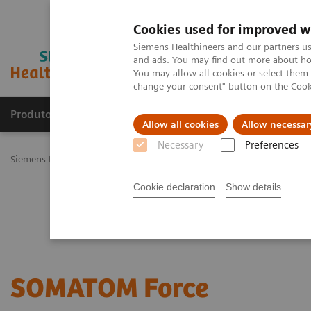
Cookies used for improved w
Siemens Healthineers and our partners us
and ads. You may find out more about how
You may allow all cookies or select them
change your consent" button on the
Cook
Produtos e serviços
Especialidades Clínicas e Pa
Allow all cookies
Allow necessar
Necessary
Preferences
Siemens Healthineers Brasil
Soluções médicas por Imagem
Tomo
Cookie declaration
Show details
SOMATOM Force