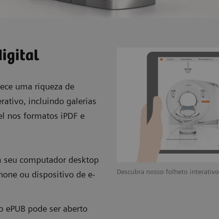
igital
rece uma riqueza de
ativo, incluindo galerias
el nos formatos iPDF e
m seu computador desktop
ão dizendo sobre o SOMATOM Force.
Descubra nosso folheto interati
hone ou dispositivo de e-
vo ePUB pode ser aberto