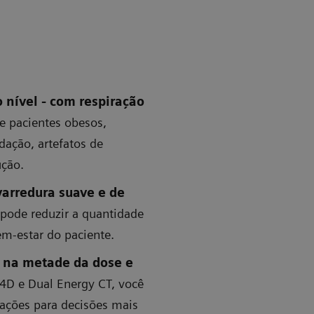
 nível - com respiração
e pacientes obesos,
dação, artefatos de
ção.
arredura suave e de
ode reduzir a quantidade
m-estar do paciente.
 na metade da dose e
 de respiração livre e poderosa
Varredura c
D e Dual Energy CT, você
ações para decisões mais