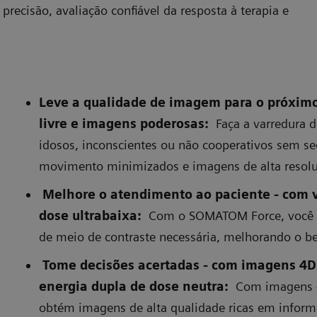
recisão, avaliação confiável da resposta à terapia e
Leve a qualidade de imagem para o próximo
livre e imagens poderosas:
Faça a varredura d
idosos, inconscientes ou não cooperativos sem se
movimento minimizados e imagens de alta resolu
Melhore o atendimento ao paciente - com v
dose ultrabaixa:
Com o SOMATOM Force, você p
de meio de contraste necessária, melhorando o be
Tome decisões acertadas - com imagens 4D
ilize as informações de alta resolução fornecidas pela SOMATOM
Imagem
rce with Precision Matrix
energia dupla de dose neutra:
Com imagens 4
obtém imagens de alta qualidade ricas em inform