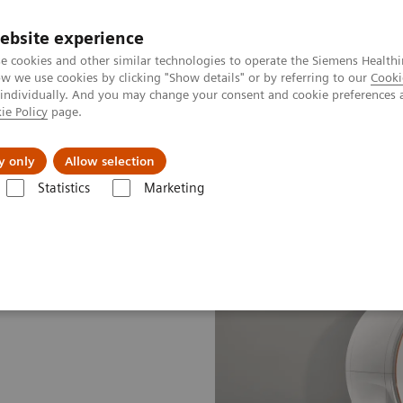
ebsite experience
e cookies and other similar technologies to operate the Siemens Healthi
 we use cookies by clicking "Show details" or by referring to our
Cooki
 individually. And you may change your consent and cookie preferences 
ie Policy
page.
tologias
Serviços de pós-venda
Educaçã
y only
Allow selection
Statistics
Marketing
grafia computadorizada
SOMATOM
SOMATOM Force