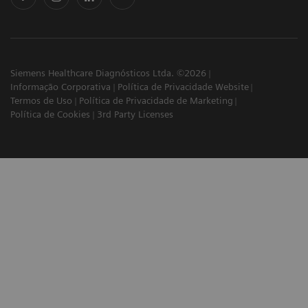
Siemens Healthcare Diagnósticos Ltda. ©2026
Informação Corporativa
Política de Privacidade Website
Termos de Uso
Política de Privacidade de Marketing
Política de Cookies
3rd Party Licenses