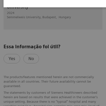
Photon-counting fleet at the Semmelweis
University
2024
Semmelweis University, Budapest, Hungary
Essa informação foi útil?
Yes
No
The products/features mentioned herein are not commercially
available in all countries. Their future availability cannot be
guaranteed.
The statements by customers of Siemens Healthineers described
herein are based on results that were achieved in the customer's
unique setting. Because there is no “typical” hospital and many
variables exist (e.g., hospital size, samples mix, case mix, level of