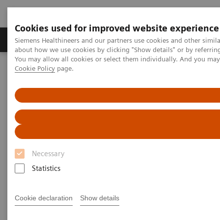
Cookies used for improved website experience
Produtos e serviços
Especialidades Clínicas e Pa
Siemens Healthineers and our partners use cookies and other simil
about how we use cookies by clicking "Show details" or by referrin
You may allow all cookies or select them individually. And you ma
Cookie Policy
page.
Siemens Healthineers Brasil
Soluções médicas por Imagem
Tomografia computadorizada
A classe NAEOTOM Alpha
Photon-counting fleet at the Semmelweis University
Photon-counting fleet at the
Semmelweis University
Necessary
Statistics
2024-12-02
Cookie declaration
Show details
Prof. Pál Maurovich Horvat, MPH