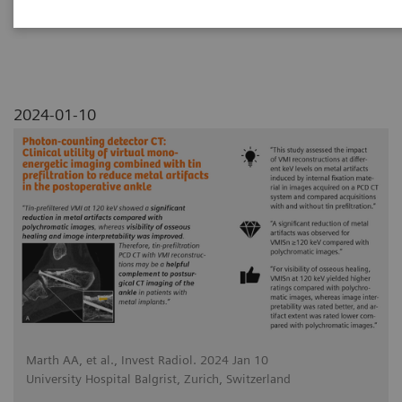
2024-01-10
Marth AA, et al., Invest Radiol. 2024 Jan 10
University Hospital Balgrist, Zurich, Switzerland