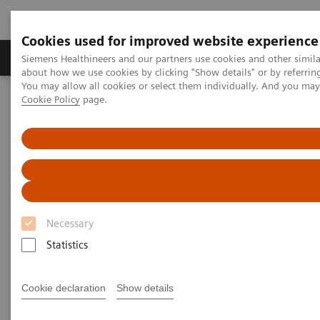
Cookies used for improved website experience
Produtos e serviços
Especialidades Clínicas e Pa
Siemens Healthineers and our partners use cookies and other simil
about how we use cookies by clicking "Show details" or by referrin
You may allow all cookies or select them individually. And you ma
Cookie Policy
page.
Siemens Healthineers Brasil
Soluções médicas por Imagem
Tomografia computadorizada
A classe NAEOTOM Alpha
PCCT scientific evidence
Clinical utility of virtual monoenergetic imaging combined with tin
prefiltration to reduce metal artifacts in the postoperative ankle
Clinical utility of virtual
Necessary
monoenergetic imaging
Statistics
combined with tin prefiltration
to reduce metal artifacts in the
Cookie declaration
Show details
postoperative ankle