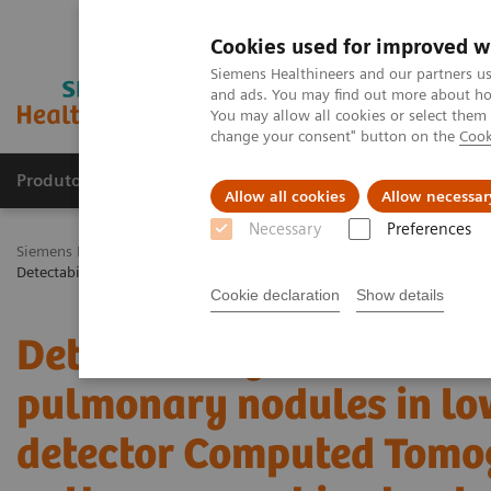
Cookies used for improved w
Siemens Healthineers and our partners us
and ads. You may find out more about how
You may allow all cookies or select them
change your consent" button on the
Cook
Produtos e serviços
Especialidades Clínicas e Pa
Allow all cookies
Allow necessar
Necessary
Preferences
Siemens Healthineers Brasil
Soluções médicas por Imagem
Tomo
Detectability and volumetric accuracy of pulmonary nodules in lo
Cookie declaration
Show details
Detectability and volume
pulmonary nodules in lo
detector Computed Tomo