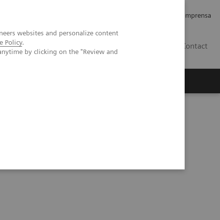
Empregos e Carreira
Relações com os Investidores
Imprensa
neers websites and personalize content
e Policy
.
BR
Contact
anytime by clicking on the "Review and
o
Sobre nós
Insights
vidence
hic phantom study