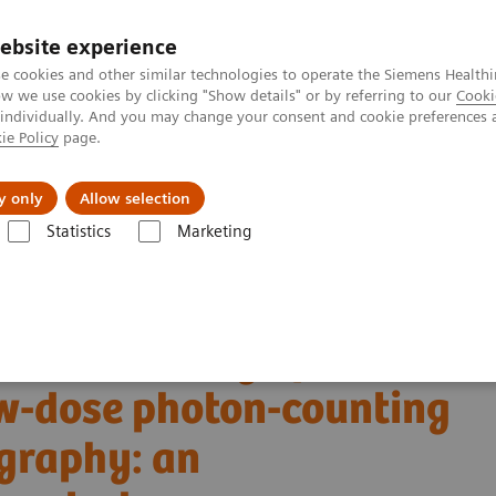
ebsite experience
e cookies and other similar technologies to operate the Siemens Healthi
 we use cookies by clicking "Show details" or by referring to our
Cooki
 individually. And you may change your consent and cookie preferences 
ie Policy
page.
tologias
Serviços de pós-venda
Educaçã
y only
Allow selection
Statistics
Marketing
grafia computadorizada
A classe NAEOTOM Alpha
PCCT scientific e
w-dose photon-counting detector Computed Tomography: an anthropomorp
tric accuracy of
w-dose photon-counting
graphy: an