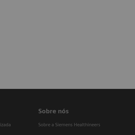
Sobre nós
izada
Sobre a Siemens Healthineers