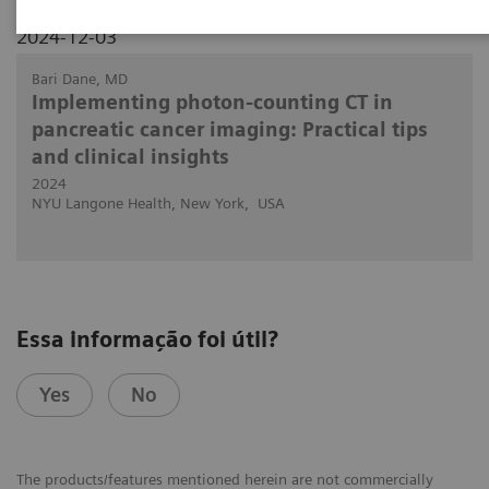
2024-12-03
Bari Dane, MD
Implementing photon-counting CT in
pancreatic cancer imaging: Practical tips
and clinical insights
2024
NYU Langone Health, New York, USA
Essa informação foi útil?
Yes
No
The products/features mentioned herein are not commercially