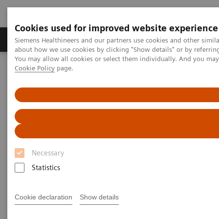
Cookies used for improved website experience
Produtos e serviços
Especialidades Clínicas e Pa
Siemens Healthineers and our partners use cookies and other simil
about how we use cookies by clicking "Show details" or by referrin
You may allow all cookies or select them individually. And you ma
Cookie Policy
page.
Siemens Healthineers Brasil
Soluções médicas por Imagem
Tomografia computadorizada
A classe NAEOTOM Alpha
Implementing photon-counting CT in pancreatic cancer imaging:
Practical tips and clinical insights
Implementing photon-counting
CT in pancreatic cancer
Necessary
imaging: Practical tips and
Statistics
clinical insights
Cookie declaration
Show details