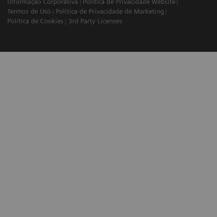
Informação Corporativa
Política de Privacidade Website
Termos de Uso
Política de Privacidade de Marketing
Política de Cookies
3rd Party Licenses