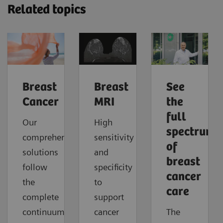
Related topics
Breast
Breast
See
Cancer
MRI
the
full
Our
High
spectrum
comprehensive
sensitivity
of
solutions
and
breast
follow
specificity
cancer
the
to
care
complete
support
continuum
cancer
The