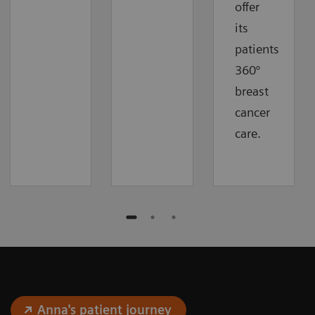
offer
its
patients
360°
breast
cancer
care.
Anna's patient journey