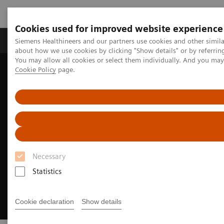
Cookies used for improved website experience
Produtos e serviços
Especialidades Clínicas e Pa
Siemens Healthineers and our partners use cookies and other simil
about how we use cookies by clicking "Show details" or by referrin
You may allow all cookies or select them individually. And you ma
Cookie Policy
page.
Siemens Healthineers Brasil
Doenças e Especialidades Clínicas
Tratamento do câncer
Breast cancer offerings
Necessary
Statistics
Cookie declaration
Show details