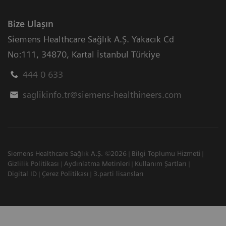
Bize Ulaşın
Siemens Healthcare Sağlık A.Ş. Yakacık Cd
No:111
,
34870
,
Kartal İstanbul Türkiye
444 0 633
saglikinfo.tr@siemens-healthineers.com
Siemens Healthcare Sağlık A.Ş. ©2026
Bilgi Toplumu Hizmeti
Gizlilik Politikası
Aydınlatma Metinleri
Kullanım Şartları
Digital ID
Çerez Politikası
3.parti lisansları