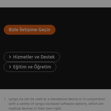
Bizle İletişime Geçin
Hizmetler ve Destek
Eğitim ve Öğretim
1
syngo.via can be used as a standalone device or in conjunction
with a variety of syngo.via-based software options, which are
medical devices in their own right.