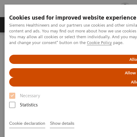
Cookies used for improved website experience
Ürün ve Hizmetler
Öne Çıkanlar
Sağlık Hizm
Siemens Healthineers and our partners use cookies and other simil
content and ads. You may find out more about how we use cookies b
You may allow all cookies or select them individually. And you ma
and change your consent" button on the
Cookie Policy
page.
Siemens Healthineers Türkiye
Tıbbi Görüntüleme
Bilgisayarlı Tomografi
Klinik Görüntüleme Çözümleri
All
Klinik Görüntüleme Çözümleri
Allow
All
“Aynı noktada kalmak” yerine “ilerlemek” – En
iyisinden daha azıyla yetinmeyin.
Necessary
Statistics
Mevcut durumu koruyarak tıpta gelişme kaydetmek
olanaksızdır. CT Clinical Engines çözümleri, çalışma
Cookie declaration
Show details
adımlarını azaltıp hastaya uygulanan prosedürleri