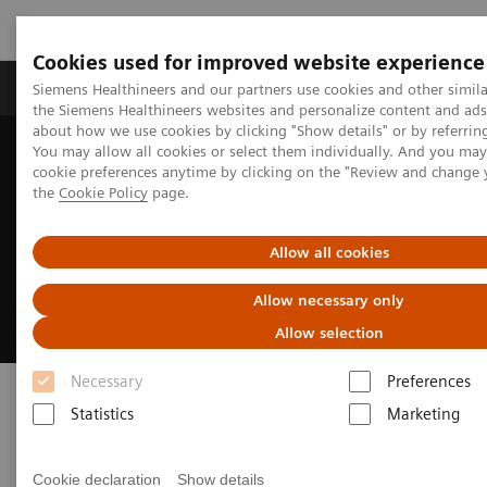
Cookies used for improved website experience
製品＆サービス
サポート情報
Insights
Siemens Healthineers and our partners use cookies and other simila
the Siemens Healthineers websites and personalize content and ad
about how we use cookies by clicking "Show details" or by referrin
You may allow all cookies or select them individually. And you ma
ホーム
画像診断・治療装置
cookie preferences anytime by clicking on the "Review and change
外科用X線撮影装置 Surgery System
Cアーム
Cios Select FD
the
Cookie Policy
page.
Cios Select FD
Allow all cookies
Allow necessary only
FD搭載モバイルCアームイメージングシステム
Allow selection
Necessary
Preferences
Statistics
Marketing
Cookie declaration
Show details