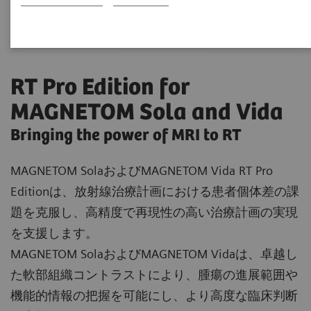
RT Pro Edition for
MAGNETOM Sola and Vida
Bringing the power of MRI to RT
MAGNETOM SolaおよびMAGNETOM Vida RT Pro
Editionは、放射線治療計画における患者個体差の課
題を克服し、高精度で再現性の高い治療計画の実現
を支援します。
MAGNETOM SolaおよびMAGNETOM Vidaは、卓越し
た軟部組織コントラストにより、腫瘍の進展範囲や
機能的情報の把握を可能にし、より高度な臨床判断