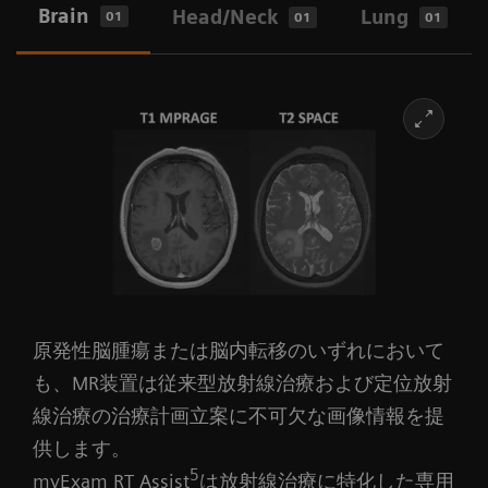
2
2
2
2
（LAP
、Qfix
、Civco
、Orfit
）と連携し、両スキ
Brain
Head/Neck
Lung
01
01
01
5
myExam RT Assist
および
syngo
.via RT Image Suite
ャナーに対応したポジショニングおよび患者マーキ
は、画像取得から後処理、輪郭描出に至るまでのワ
ング ソリューションを活用可能です。
ークフローをガイドし、 MRIの放射線治療へのスム
BioMatrix Sensorsは、患者の呼吸曲線を装置上に直接表示し
さらに、MAGNETOM Sola および MAGNETOM Vida
ます。
3
ーズな統合を支援します
には幅広いコイルのラインアップを備えており、放
MAGNETOM SolaおよびMAGNETOM Vidaに搭載
syngo
.via RT Image Suiteを用いることで、MR画像
射線治療時の位置での正確な画質に加え、簡単かつ
された各種BioMatrixテクノロジーは、MR撮像を
4
からHU値情報を持つSynthetic CT
の生成します。
迅速な患者ポジショニングを実現します。
真にパーソナライズし、精密で再現性の高い画
精密な標的輪郭描出のために、4D MRI - RT
超高密度コイルエレメント設計により、BioMatrixコ
像診断を実現します。これにより放射線治療計
Respiratory Self-Gatingは、自由呼吸下での撮像中に
イルおよびUltraFlexコイルは高いSNRと、parallel
画、モニタリング、経過観察等のMR撮像におい
呼吸位相を自動的に分類し、腹部および胸部臓器の
imagingにおいて高倍速で撮像を実現。撮像時間を
て、効率的なワークフローを支援します。
動きを捉えます。
大幅に短縮し、効率的なワークフローを支援しま
BioMatrixは、3つの主要技術で構成されていま
原発性脳腫瘍または脳内転移のいずれにおいて
す。
1
写真の可動式レーザーはラップ レーザー アプリケーション社の製品で
す。
も、MR装置は従来型放射線治療および定位放射
す。
・BioMatrixセンサーは呼吸センサーであり、患
線治療の治療計画立案に不可欠な画像情報を提
1
写真の可動式レーザーはラップ レーザー アプリケーション社の製品で
者の呼吸波形を自動表示し、適切なタイミング
供します。
す。
で撮像を開始します。
5
myExam RT Assist
は放射線治療に特化した専用