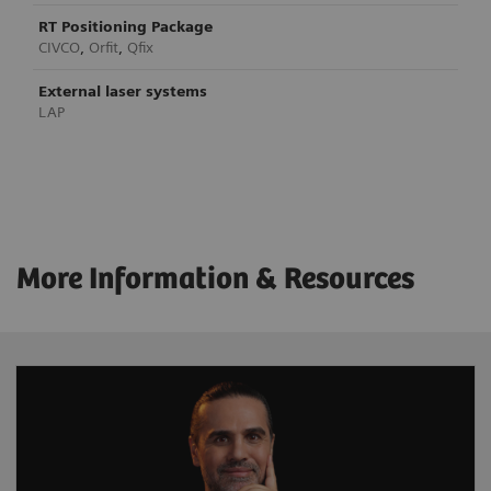
RT Positioning Package
CIVCO
,
Orfit
,
Qfix
External laser systems
LAP
More Information & Resources