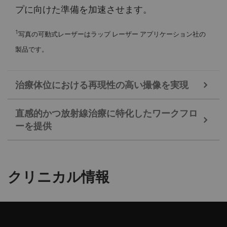
プに向けた準備を加速させます。
1
写真の可動式レーザーはラップ レーザー アプリケーション社の
製品です。
治療体位における再現性の高い撮像を実現
直感的かつ放射線治療に特化したワークフロ
Fast and easy coil positioning.
ーを提供
正確かつ再現性のある患者撮像位置を実現するた
め、MAGNETOM Sola / Vida for RT Pro Edition は放
5
myExam RT Assist
は、脳、頭頸部、骨盤の放射線治療専用プロト
射線治療時と同じ位置での高品質撮像のための専用
クリニカル情報
コルを提供します。
ハードウェア/ソフトウェアを提供します。
放射線治療ワークフローへのMRIの統合は、特にオ
放射線治療計画におけるMR画像診断機能を最大限
ペレーターが治療用MRI撮像の経験が限られている
に活用するため、放射線治療市場をリードする企業
環境において、運用上の課題となり得ます。