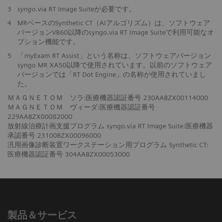
3
syngo
.via RT Image Suiteが必要です。
4
MRベースのSynthetic CT（AIアルゴリズム）は、ソフトウェア
バージョンVB60以降のsyngo.via RT Image Suiteで利用可能なオ
プション機能です。
5
「myExam RT Assist」という名称は、ソフトウェアバージョン
syngo MR XA50以降で使用されています。以前のソフトウェア
バージョンでは「RT Dot Engine」の名称が使用されていまし
た。
ＭＡＧＮＥＴＯＭ ソラ:医療機器認証番号 230AABZX00114000
ＭＡＧＮＥＴＯＭ ヴィーダ:医療機器認証番号
229AABZX00082000
放射線治療計画支援プログラム syngo.via RT Image Suite:医療機器
承認番号 23100BZX00096000
汎用画像診断装置ワークステーション用プログラム Synthetic CT:
医療機器認証番号 304AABZX00053000
製品＆サービス