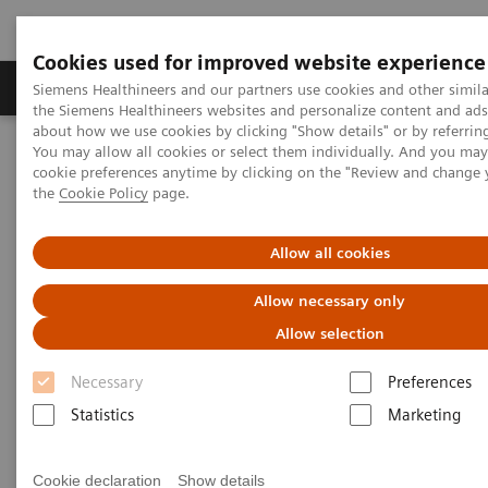
Cookies used for improved website experience
製品＆サービス
サポート情報
Insights
Siemens Healthineers and our partners use cookies and other simila
the Siemens Healthineers websites and personalize content and ad
about how we use cookies by clicking "Show details" or by referrin
You may allow all cookies or select them individually. And you ma
ホーム
画像診断・治療装置
放射線治療用ソリューション
cookie preferences anytime by clicking on the "Review and change
放射線治療用MR ソリューション
the
Cookie Policy
page.
RT Pro Edition for MAGNETOM Sola and Vida
Allow all cookies
Allow necessary only
Allow selection
Necessary
Preferences
Statistics
Marketing
Cookie declaration
Show details