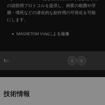
・BioMatrixチューナーは、難しい解剖学的構造
の頭部用プロトコルを提供し、病変の範囲や浮
にも自動的に適応するため、歪みの強い拡散強
腫・壊死などの潜在的な副作用の可視化を可能
調画像（DWI）においても対応する解剖学的撮
にします。
像との相関性を向上させます。
・BioMatrix インターフェースは品質と効率アッ
MAGNETOM Vidaによる撮像
プに向けた準備を加速させます。
1
写真の可動式レーザーはラップ レーザー アプリケーション社の
製品です。
1
/
6
技術情報