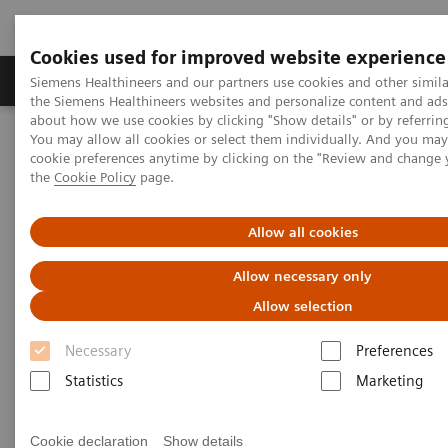
Cookies used for improved website experience
製品＆サービス
サポート情報
Insights
Siemens Healthineers and our partners use cookies and other simila
the Siemens Healthineers websites and personalize content and ad
about how we use cookies by clicking "Show details" or by referrin
You may allow all cookies or select them individually. And you ma
ホーム
製品＆サービス
cookie preferences anytime by clicking on the "Review and change
診療所・地域密着型病院のためのソリューション
the
Cookie Policy
page.
地域医療お役立ちコンテンツ
地域医療トピックス一覧
簡便に高精細な画像が撮れるCT装置の導入でプライマリ・ケアの
質が向上
Allow all cookies
Allow necessary only
Allow selection
Necessary
Preferences
Statistics
Marketing
Cookie declaration
Show details