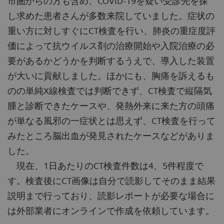
市圏からの方も含め、COVID-19を疑い受診先を探
し求めた患者さんが多数来院していました。症状の
重い方に対しすぐにCT検査を行い、肺炎の重症度評
価によって抗ウイルス剤の治療開始や入院治療の必
要があるかどうかを判断するうえで、導入した装置
が大いに貢献しました。ほかにも、胸痛を訴えるも
のの単純X線検査では判断できず、CT検査で縦隔気
腫と診断できたケースや、発熱外来に来た方の頭痛
が単なる風邪の一症状とは思えず、CT検査を行って
みたところ脳出血が発見されたケースなどがありま
した。
現在、1日あたりのCT検査件数は4、5件程度で
す。検査後にCT画像は自分で読影してそのまま結果
説明まで行っており、読影レポートが必要な場合に
は外部業者にオンラインで作成を依頼しています。