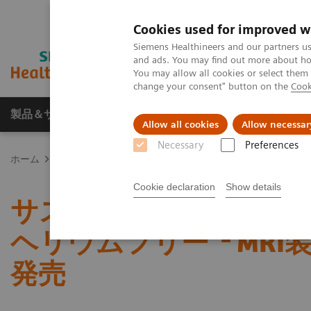
Cookies used for improved w
Siemens Healthineers and our partners us
and ads. You may find out more about how
You may allow all cookies or select them
change your consent" button on the
Cook
製品＆サービス
サポート情報
Insights
Allow all cookies
Allow necessar
Necessary
Preferences
ホーム
プレスルーム
プレスリリース
サステナブルで効率的な
Cookie declaration
Show details
サステナブルで効率的な
*1
ヘリウムフリー
MRI装
発売