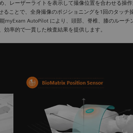
、レーザーライトを表示して撮像位置を合わせる操作が
わせることで、全身撮像のポジショニングを1回のタッチ
yExam AutoPilot により、頭部、脊椎、膝のル
、効率的で一貫した検査結果を提供します。