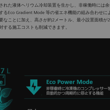
た液体ヘリウム冷却装置を生かし、非稼働時には余分な冷却を
co Gradient Mode 等の省エネ機能の組み合わ
なことに加え、高さが約2メートル、最小設置面積が24
対する施工コストも削減できます。