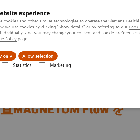
ebsite experience
e cookies and other similar technologies to operate the Siemens Healthi
 we use cookies by clicking "Show details" or by referring to our
Cooki
 individually. And you may change your consent and cookie preferences 
ie Policy
page.
会社情報
y only
Allow selection
Statistics
Marketing
*1
病院経営を支える1.5Tヘリウムフリー
MRI装置MAGNETOM Flow 
病院経営を支える1.5T
置MAGNETOM Flow を