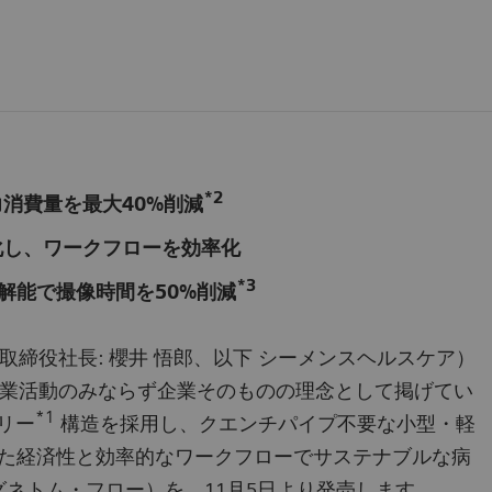
*2
消費量を最大40%削減
化し、ワークフローを効率化
*3
解能で撮像時間を50%削減
締役社長: 櫻井 悟郎、以下 シーメンスヘルスケア）
業活動のみならず企業そのものの理念として掲げてい
*1
フリー
構造を採用し、クエンチパイプ不要な小型・軽
れた経済性と効率的なワークフローでサステナブルな病
（マグネトム・フロー）を、11月5日より発売します。