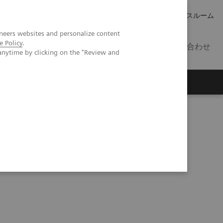
キャリア
IR 情報
プレスルーム
neers websites and personalize content
e Policy
.
JP
お問い合わせ
anytime by clicking on the "Review and
を発売