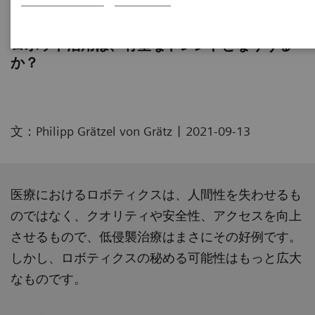
次なる医療フロンティア
ロボット活用は、有望なトレンドとなりうる
か？
|
文：Philipp Grätzel von Grätz
2021-09-13
医療におけるロボティクスは、人間性を失わせるも
のではなく、クオリティや安全性、アクセスを向上
させるもので、低侵襲治療はまさにその好例です。
しかし、ロボティクスの秘める可能性はもっと広大
なものです。