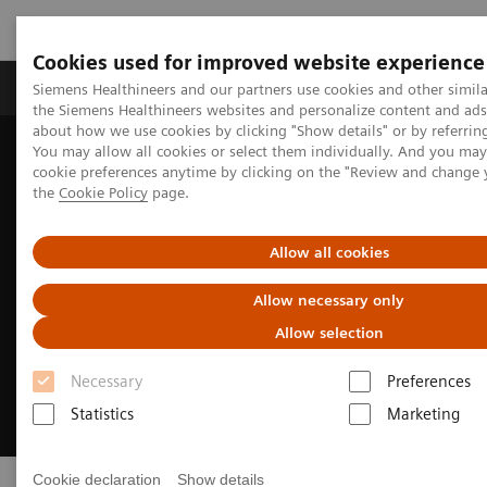
Cookies used for improved website experience
製品＆サービス
サポート情報
Insights
Siemens Healthineers and our partners use cookies and other simila
the Siemens Healthineers websites and personalize content and ad
about how we use cookies by clicking "Show details" or by referrin
You may allow all cookies or select them individually. And you ma
ホーム
News & Stories
次なる医療フロンティア
cookie preferences anytime by clicking on the "Review and change
the
Cookie Policy
page.
Allow all cookies
Allow necessary only
Allow selection
Necessary
Preferences
Statistics
Marketing
Cookie declaration
Show details