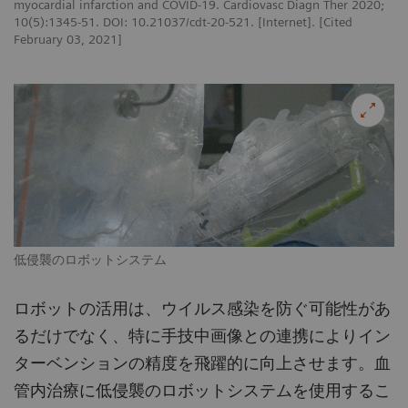
myocardial infarction and COVID-19. Cardiovasc Diagn Ther 2020;
10(5):1345-51. DOI: 10.21037/cdt-20-521. [Internet]. [Cited
February 03, 2021]
低侵襲のロボットシステム
ロボットの活用は、ウイルス感染を防ぐ可能性があ
るだけでなく、特に手技中画像との連携によりイン
ターベンションの精度を飛躍的に向上させます。血
管内治療に低侵襲のロボットシステムを使用するこ