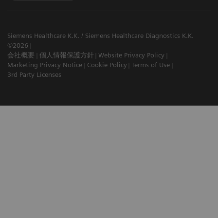
Siemens Healthcare K.K. / Siemens Healthcare Diagnostics K.K.
©2026
会社概要
個人情報保護方針
Website Privacy Policy
Marketing Privacy Notice
Cookie Policy
Terms of Use
3rd Party Licenses