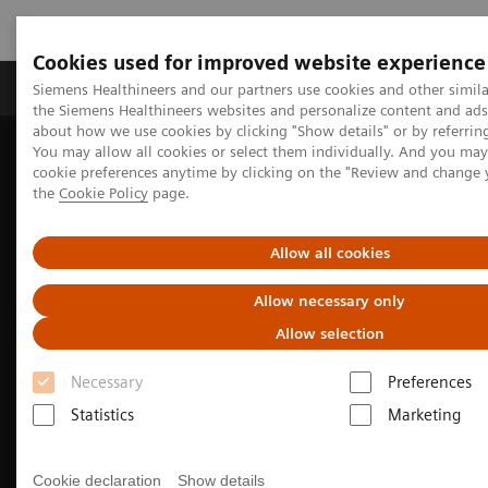
Cookies used for improved website experience
製品＆サービス
サポート情報
Insights
Siemens Healthineers and our partners use cookies and other simila
the Siemens Healthineers websites and personalize content and ad
about how we use cookies by clicking "Show details" or by referrin
You may allow all cookies or select them individually. And you ma
ホーム
画像診断・治療装置
X線CT装置
cookie preferences anytime by clicking on the "Review and change
CT関連トピック・ケースレポート
the
Cookie Policy
page.
フォトンカウンティングには、頼りになるパートナーが必要です
Allow all cookies
Allow necessary only
Allow selection
Necessary
Preferences
Statistics
Marketing
Cookie declaration
Show details