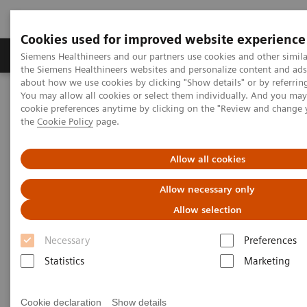
Cookies used for improved website experience
製品＆サービス
サポート情報
Insights
Siemens Healthineers and our partners use cookies and other simila
the Siemens Healthineers websites and personalize content and ad
about how we use cookies by clicking "Show details" or by referrin
You may allow all cookies or select them individually. And you ma
ホーム
News & Stories
cookie preferences anytime by clicking on the "Review and change
ドイツ本社取締役・アジアパシフィック代表が相良病院を表敬訪
the
Cookie Policy
page.
問
Allow all cookies
ドイツ本社取締役・アジアパ
Allow necessary only
シフィック代表
Allow selection
エリザベス・シュタウディン
Necessary
Preferences
ガーが相良病院を表敬訪問
Statistics
Marketing
Cookie declaration
Show details