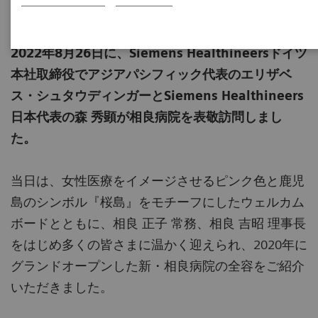
2022-09-14
2022年8月26日に、Siemens Healthineersドイツ
本社取締役でアジアパシフィック代表のエリザベ
ス・シュタウディンガーとSiemens Healthineers
日本代表の森 秀顕が相良病院を表敬訪問しまし
た。
当日は、女性医療をイメージさせるピンク色と鹿児
島のシンボル『桜島』をモチーフにしたウェルカム
ボードとともに、相良 正子 常務、相良 吉昭 理事長
をはじめ多くの皆さまに温かく迎えられ、2020年に
グランドオープンした新・相良病院の全容をご紹介
いただきました。