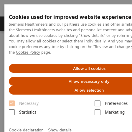
Cookies used for improved website experience
製品＆サービス
サポート情報
Insights
Siemens Healthineers and our partners use cookies and other simila
the Siemens Healthineers websites and personalize content and ad
about how we use cookies by clicking "Show details" or by referrin
You may allow all cookies or select them individually. And you ma
ホーム
画像診断・治療装置
磁気共鳴診断装置（MRI）
cookie preferences anytime by clicking on the "Review and change
Case Report
the
Cookie Policy
page.
Allow all cookies
Allow necessary only
Allow selection
Necessary
Preferences
Statistics
Marketing
Cookie declaration
Show details