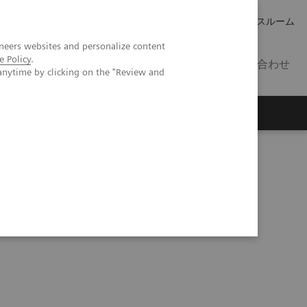
キャリア
IR 情報
プレスルーム
neers websites and personalize content
e Policy
.
JP
お問い合わせ
anytime by clicking on the "Review and