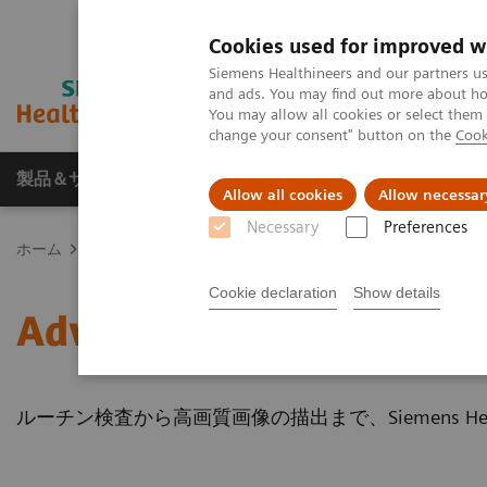
Cookies used for improved w
Siemens Healthineers and our partners us
and ads. You may find out more about how
You may allow all cookies or select them
change your consent" button on the
Cook
製品＆サービス
サポート情報
Insights
Allow all cookies
Allow necessar
Necessary
Preferences
ホーム
画像診断・治療装置
磁気共鳴診断装置（MRI）
Advan
Cookie declaration
Show details
Advanced & Routine Clin
ルーチン検査から高画質画像の描出まで、Siemens He