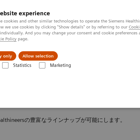
ebsite experience
e cookies and other similar technologies to operate the Siemens Healthi
 we use cookies by clicking "Show details" or by referring to our
Cooki
 individually. And you may change your consent and cookie preferences 
ie Policy
page.
会社情報
y only
Allow selection
Statistics
Marketing
ced & Routine Clinical system
ical System
althineersの豊富なラインナップが可能にします。