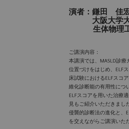
演者：鎌田 佳
大阪大学大学
生体物理工学
ご講演内容：
本講演では、MASLD診療
位置づけをはじめ、ELF
床試験におけるELFスコ
維化診断能の有用性につ
ELFスコアを用いた治療
見もご紹介いただきました
侵襲的診断法の進化と、E
を交えながらご講演いた