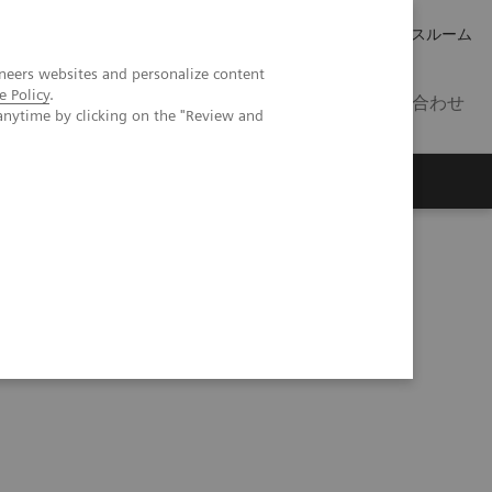
キャリア
IR 情報
プレスルーム
neers websites and personalize content
e Policy
.
JP
お問い合わせ
anytime by clicking on the "Review and