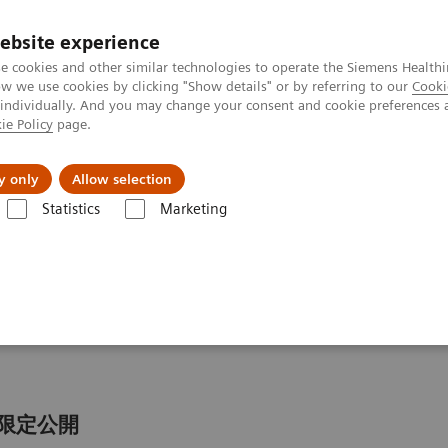
ebsite experience
e cookies and other similar technologies to operate the Siemens Healthi
 we use cookies by clicking "Show details" or by referring to our
Cooki
 individually. And you may change your consent and cookie preferences 
ie Policy
page.
会社情報
y only
Allow selection
Statistics
Marketing
セミナー
会
間限定公開