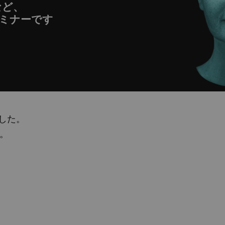
など、
ミナーです
しました。
。