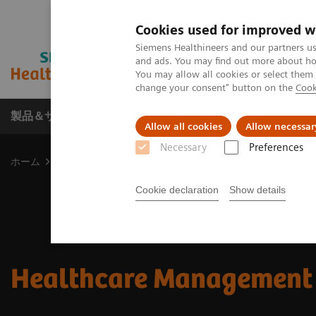
Cookies used for improved w
Siemens Healthineers and our partners us
and ads. You may find out more about how
You may allow all cookies or select them
change your consent" button on the
Cook
製品＆サービス
サポート情報
Insights
Allow all cookies
Allow necessar
Necessary
Preferences
ホーム
イベント＆マガジン
セミナー・学会展示会参画情報
Cookie declaration
Show details
Healthcare Management