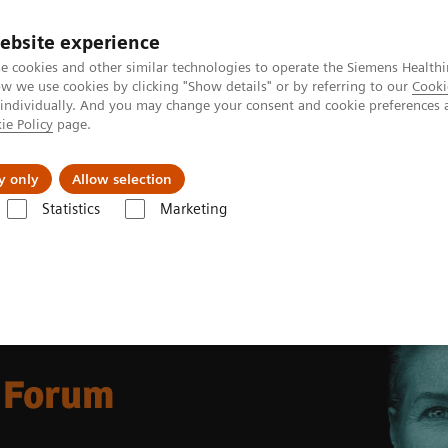
ebsite experience
e cookies and other similar technologies to operate the Siemens Healthi
 we use cookies by clicking "Show details" or by referring to our
Cooki
 individually. And you may change your consent and cookie preferences 
ie Policy
page.
会社情報
y only
Allow selection
Statistics
Marketing
Healthcare Management Forum
 Forum