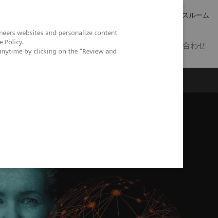
キャリア
IR 情報
プレスルーム
neers websites and personalize content
e Policy
.
JP
お問い合わせ
anytime by clicking on the "Review and