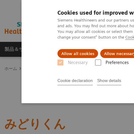
Cookies used for improved w
Siemens Healthineers and our partners us
and ads. You may find out more about how
You may allow all cookies or select them
change your consent" button on the
Cook
製品＆サービス
サポート情報
Insights
Allow all cookies
Allow necessar
Necessary
Preferences
ホーム
環境検査
農大式簡易土壌診断キット みどりくん
Cookie declaration
Show details
みどりくん