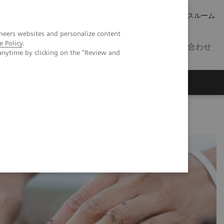
キャリア
IR 情報
プレスルーム
neers websites and personalize content
e Policy
.
JP
お問い合わせ
anytime by clicking on the "Review and