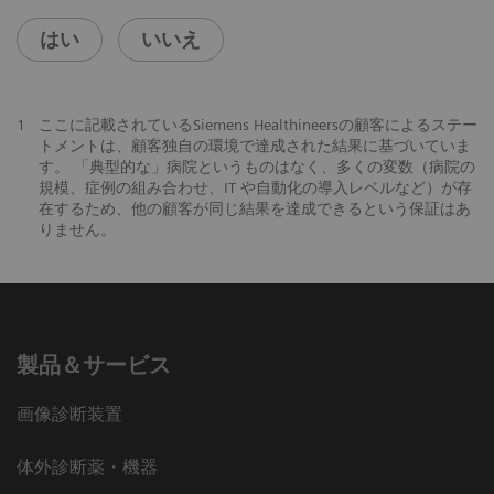
はい
いいえ
1
ここに記載されているSiemens Healthineersの顧客によるステー
トメントは、顧客独自の環境で達成された結果に基づいていま
す。 「典型的な」病院というものはなく、多くの変数（病院の
規模、症例の組み合わせ、IT や自動化の導入レベルなど）が存
在するため、他の顧客が同じ結果を達成できるという保証はあ
りません。
製品＆サービス
画像診断装置
体外診断薬・機器