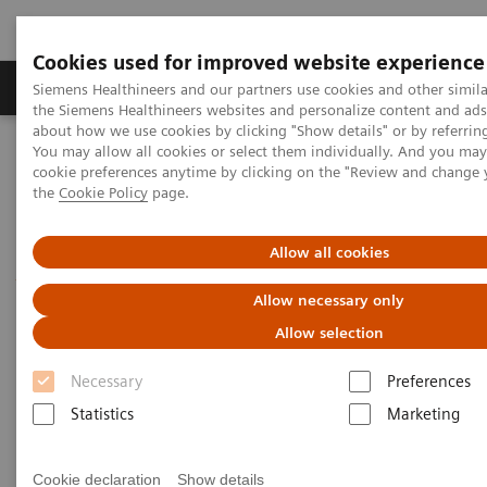
Cookies used for improved website experience
製品＆サービス
サポート情報
Insights
Siemens Healthineers and our partners use cookies and other simila
the Siemens Healthineers websites and personalize content and ad
about how we use cookies by clicking "Show details" or by referrin
You may allow all cookies or select them individually. And you ma
ホーム
画像診断・治療装置
X線CT装置
cookie preferences anytime by clicking on the "Review and change
CT関連トピック・ケースレポート
the
Cookie Policy
page.
神経放射線科医が語るフォトンカウンティングCT の魅力
Allow all cookies
神経放射線科医が語るフォト
Allow necessary only
ンカウンティングCT の魅力
Allow selection
Neuroradiologists are won over by photon-
Necessary
Preferences
counting CT
Statistics
Marketing
Cookie declaration
Show details