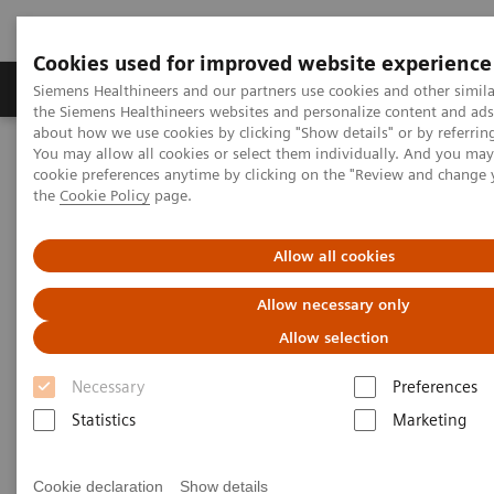
Cookies used for improved website experience
製品＆サービス
サポート情報
Insights
Siemens Healthineers and our partners use cookies and other simila
the Siemens Healthineers websites and personalize content and ad
about how we use cookies by clicking "Show details" or by referrin
You may allow all cookies or select them individually. And you ma
ホーム
疾患と治療
がん
ケミルミCentaur－HER2/
neu
cookie preferences anytime by clicking on the "Review and change
the
Cookie Policy
page.
ケミルミCentaur－HER2/
neu
Allow all cookies
ケミルミ ADVIA Centaur XPおよびCP 専用試薬
Allow necessary only
Allow selection
血清中HER2/neu 遺伝子産物 (HER2タンパク)の測定
Necessary
Preferences
(悪性腫瘍の補助診断等)をします。
Statistics
Marketing
本製品はケミルミ ADVIA Centaur XPおよびCP の専
用試薬です。
Cookie declaration
Show details