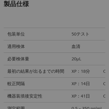
製品仕様
包装単位
50テスト
適用検体
血清
必要検体量
20μL
最初の結果が出るまでの時間
XP：18分 CP
較正間隔
XP：14日 CP
機器装填後安定性
XP：41日 CP
測定範囲
0.5－350 ng/mL