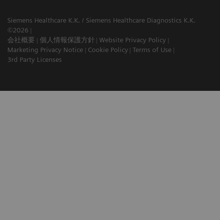
Siemens Healthcare K.K. / Siemens Healthcare Diagnostics K.K.
©2026
会社概要
個人情報保護方針
Website Privacy Policy
Marketing Privacy Notice
Cookie Policy
Terms of Use
3rd Party Licenses