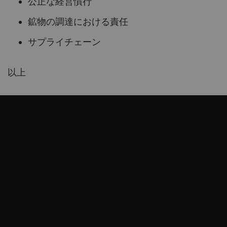
公正な経営慣行
鉱物の調達における責任
サプライチェーン
以上