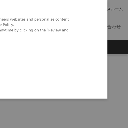
キャリア
IR 情報
プレスルーム
neers websites and personalize content
e Policy
.
JP
お問い合わせ
anytime by clicking on the "Review and