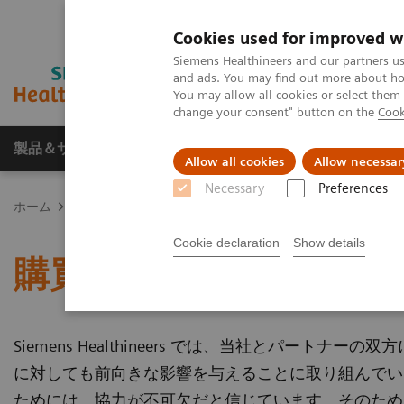
Cookies used for improved w
Siemens Healthineers and our partners us
and ads. You may find out more about how
You may allow all cookies or select them
change your consent" button on the
Cook
製品＆サービス
サポート情報
Insights
Allow all cookies
Allow necessar
Necessary
Preferences
ホーム
サステナビリティ
購買方針
Cookie declaration
Show details
購買方針
Siemens Healthineers では、当社とパー
に対しても前向きな影響を与えることに取り組んでい
ためには、協力が不可欠だと信じています。そのため