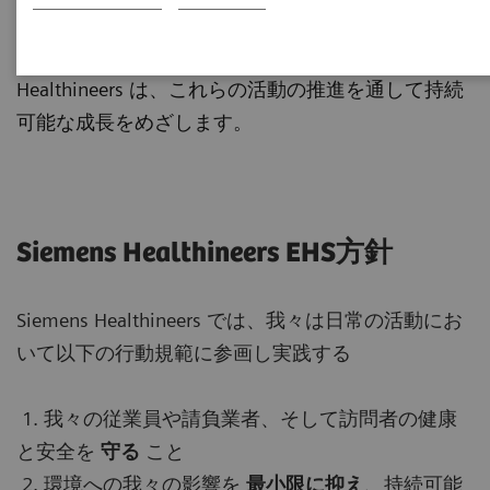
理（
H
ealth Management）と安全（
S
afety）な職場
環境の実現に向け、取り組んでいきます。Siemens
Healthineers は、これらの活動の推進を通して持続
可能な成長をめざします。
Siemens Healthineers EHS方針
Siemens Healthineers では、我々は日常の活動にお
いて以下の行動規範に参画し実践する
1. 我々の従業員や請負業者、そして訪問者の健康
と安全を
守る
こと
2. 環境への我々の影響を
最小限に抑え
、持続可能