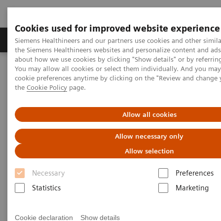
Cookies used for improved website experience
製品＆サービス
サポート情報
Insights
Siemens Healthineers and our partners use cookies and other simila
the Siemens Healthineers websites and personalize content and ad
about how we use cookies by clicking "Show details" or by referrin
You may allow all cookies or select them individually. And you ma
ホーム
サステナビリティ
EHS方針
cookie preferences anytime by clicking on the "Review and change
the
Cookie Policy
page.
EHS（環境、健康、安全）方針
Allow all cookies
Allow necessary only
わたしたち Siemens Healthineers（シーメンスヘル
Allow selection
シニアーズ）は、ヘルスケア事業をグローバルに展
開する企業として、人々の健康に貢献します。
Necessary
Preferences
同時に、Siemens Healthineersは地域や国、地球環
Statistics
Marketing
境を守り維持すること（
E
nvironmental Protection）
を重要な責務としています。また、従業員の健康管
Cookie declaration
Show details