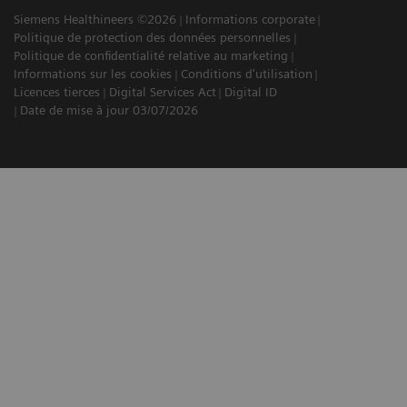
Siemens Healthineers ©2026
Informations corporate
Politique de protection des données personnelles
Politique de confidentialité relative au marketing
Informations sur les cookies
Conditions d'utilisation
Licences tierces
Digital Services Act
Digital ID
Date de mise à jour 03/07/2026