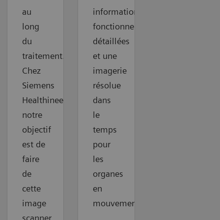
au
informations
long
fonctionnelles
du
détaillées
traitement.
et une
Chez
imagerie
Siemens
résolue
Healthineers,
dans
notre
le
objectif
temps
est de
pour
faire
les
de
organes
cette
en
image
mouvement.
scanner