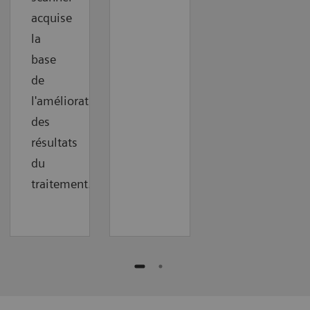
acquise
la
base
de
l'amélioration
des
résultats
du
traitement.