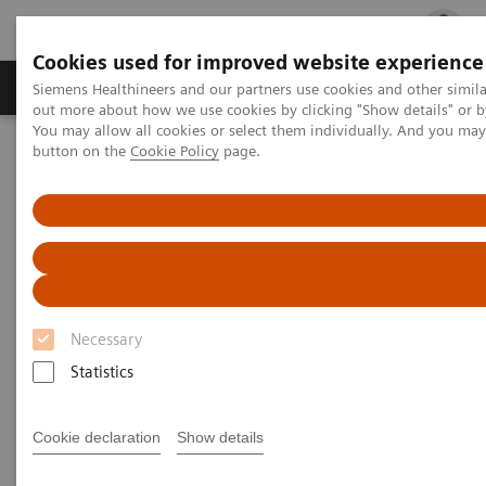
Cookies used for improved website experience
Produits & services
Spécialités cliniques
Siemens Healthineers and our partners use cookies and other simil
out more about how we use cookies by clicking "Show details" or b
You may allow all cookies or select them individually. And you ma
button on the
Cookie Policy
page.
Accueil
Imagerie Médicale
L’imagerie au service de la radiothérapie
Necessary
Statistics
Cookie declaration
Show details