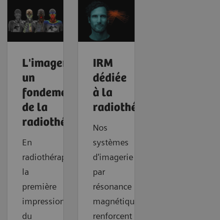
L'imagerie,
IRM
un
dédiée
fondement
à la
de la
radiothérapie
radiothérapie
Nos
En
systèmes
radiothérapie,
d'imagerie
la
par
première
résonance
impression
magnétique
du
renforcent