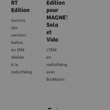
RT
Edition
Edition
pour
MAGNETOM
Sortons
Sola
des
et
sentiers
Vida
battus
en IRM
L’IRM
dédiée
en
à la
radiothérapie
radiothérapie
avec
BioMatrix