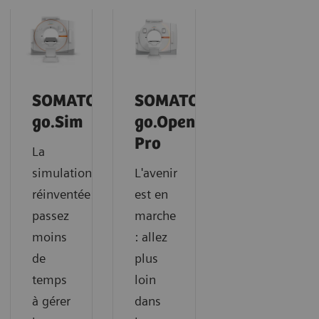
SOMATOM
SOMATOM
go.Sim
go.Open
Pro
La
simulation
L'avenir
réinventée:
est en
passez
marche
moins
: allez
de
plus
temps
loin
à gérer
dans