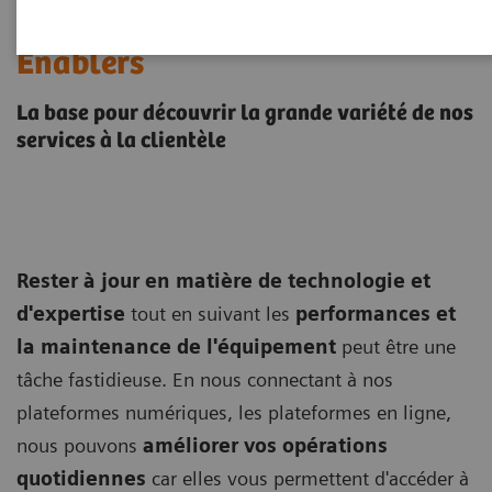
Connect Platforms et Smart
Enablers
La base pour découvrir la grande variété de nos
services à la clientèle
Rester à jour en matière de technologie et
d'expertise
tout en suivant les
performances et
la maintenance de l'équipement
peut être une
tâche fastidieuse. En nous connectant à nos
plateformes numériques, les plateformes en ligne,
nous pouvons
améliorer vos opérations
quotidiennes
car elles vous permettent d'accéder à