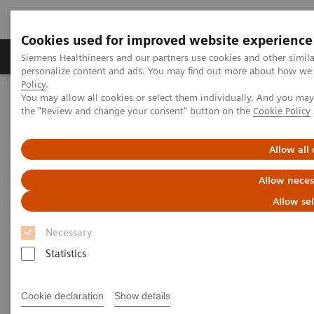
Cookies used for improved website experience
Produits & services
Domaines cliniques
Siemens Healthineers and our partners use cookies and other simil
personalize content and ads. You may find out more about how we u
Policy
.
You may allow all cookies or select them individually. And you ma
Home
Services
Customer Services
the "Review and change your consent" button on the
Cookie Policy
Connect Platforms et Smart Enablers
Allow all
Allow neces
Allow se
Necessary
Statistics
Cookie declaration
Show details