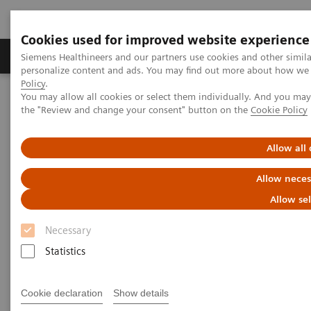
Cookies used for improved website experience
Produits & services
Domaines cliniques
Siemens Healthineers and our partners use cookies and other simil
personalize content and ads. You may find out more about how we u
Policy
.
You may allow all cookies or select them individually. And you ma
Home
Actualités et événements
the "Review and change your consent" button on the
Cookie Policy
Événements, formations et congrès
Allow all
Événements, formations et
Allow neces
congrès Suisse
Allow se
Necessary
Siemens Healthineers organise divers événements et
Statistics
se tient régulièrement à votre disposition en
personne lors des salons et des congrès. La
Cookie declaration
Show details
proximité avec nos clients nous tient à cœur, c'est