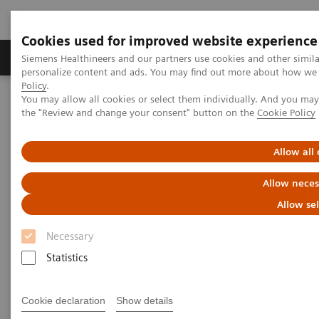
Cookies used for improved website experience
Produits & services
Domaines cliniques
Siemens Healthineers and our partners use cookies and other simil
personalize content and ads. You may find out more about how we u
Policy
.
You may allow all cookies or select them individually. And you ma
Home
Newsletter
the "Review and change your consent" button on the
Cookie Policy
Newsletter
Allow all
Allow neces
Restez informés!
Allow se
Choisissez les thèmes souhaités et nous vous
Necessary
informerons sur nos événements, les
Statistics
développements actuels, les tendances et les
innovations ainsi que les nouveaux produits.
Cookie declaration
Show details